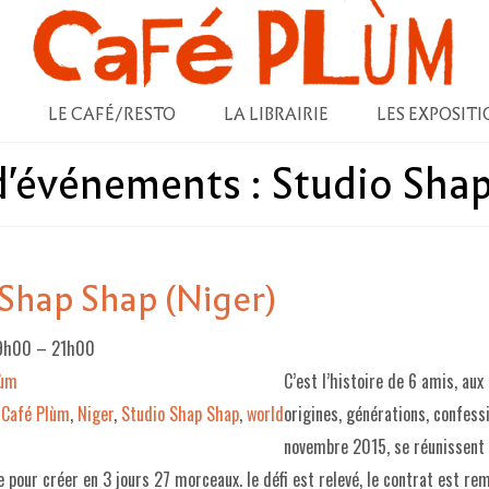
LE CAFÉ/RESTO
LA LIBRAIRIE
LES EXPOSITI
 d'événements :
Studio Sha
 Shap Shap (Niger)
19h00
–
21h00
lùm
C’est l’histoire de 6 amis, aux
Café Plùm
,
Niger
,
Studio Shap Shap
,
world
origines, générations, confessi
novembre 2015, se réunissent
e pour créer en 3 jours 27 morceaux. le défi est relevé, le contrat est re