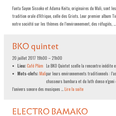
Fanta Sayon Sissoko et Adama Keita, originaires du Mali, sont le
LE PROJET DE TERRITOIRE
tradition orale d’Afrique, celle des Griots. Leur premier album T
LE CAFÉ/RESTO
notre société sur les thèmes de l’environnement, des réfugiés, 
LES FORMULES
BKO quintet
LA CARTE
NOS FOURNISSEUR·EUSE·S
20 juillet 2017 19h00
–
21h00
LA LIBRAIRIE
Lieu:
Café Plùm
Le BKO Quintet scelle la rencontre inédite 
Mots-clefs:
Mali
par leurs environnements traditionnels : l’as
UNE LIBRAIRIE INDÉPENDANTE
chasseurs bambara et du luth donso n’goni 
COMMANDER UN LIVRE
l’univers sonore des musiques …
Lire la suite­­
LES EXPOSITIONS
INFOS & ACCESSIBILITÉ
ELECTRO BAMAKO