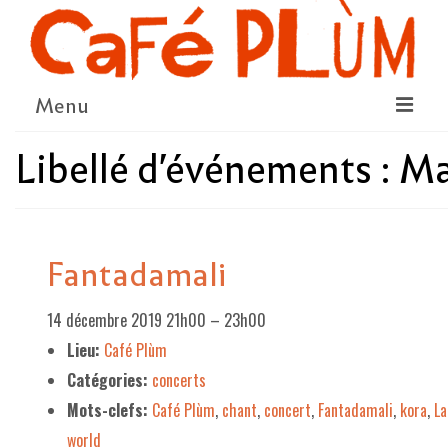
Menu
Libellé d'événements :
Ma
LE PROJET
LA COOPÉRATIVE & L’ASSO
LE CONSEIL COOPÉRATIF
Fantadamali
NOUS SOUTENIR
14 décembre 2019 21h00
–
23h00
LE PROGRAMME
Lieu:
Café Plùm
DÉTAIL DES ÉVÉNEMENTS
Catégories:
concerts
LA SAISON CULTURELLE
Mots-clefs:
Café Plùm
,
chant
,
concert
,
Fantadamali
,
kora
,
La
world
AMI·ES ARTISTES