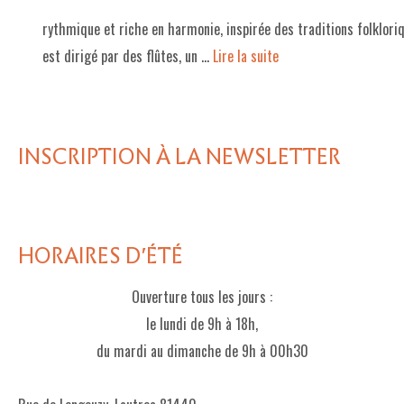
rythmique et riche en harmonie, inspirée des traditions folklori
LE PROJET DE TERRITOIRE
est dirigé par des flûtes, un …
Lire la suite­­
LE CAFÉ/RESTO
LES FORMULES
LA CARTE
INSCRIPTION À LA NEWSLETTER
NOS FOURNISSEUR·EUSE·S
LA LIBRAIRIE
HORAIRES D'ÉTÉ
UNE LIBRAIRIE INDÉPENDANTE
Ouverture tous les jours :
COMMANDER UN LIVRE
le lundi de 9h à 18h,
LES EXPOSITIONS
du mardi au dimanche de 9h à 00h30
INFOS & ACCESSIBILITÉ