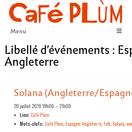
Menu
Libellé d'événements :
Es
LE PROJET
Angleterre
LA COOPÉRATIVE & L’ASSO
LE CONSEIL COOPÉRATIF
NOUS SOUTENIR
Solana (Angleterre/Espagn
LE PROGRAMME
20 juillet 2019 19h00
–
21h00
DÉTAIL DES ÉVÉNEMENTS
Lieu:
Café Plùm
LA SAISON CULTURELLE
Mots-clefs:
Café Plùm
,
Espagne; Angleterre
,
folk
,
Solana
,
wo
AMI·ES ARTISTES