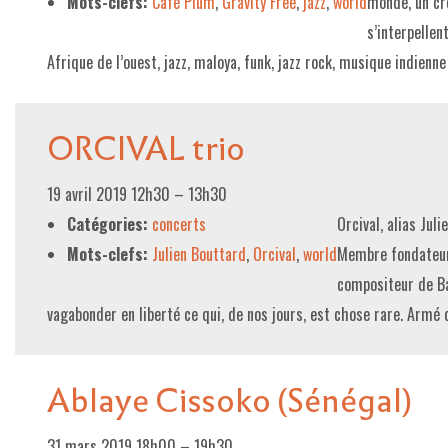
Mots-clefs:
Café Plùm
,
Gravity Free
,
jazz
,
world
monde, un cre
s’interpellen
Afrique de l’ouest, jazz, maloya, funk, jazz rock, musique indienn
ORCIVAL trio
19 avril 2019 12h30
–
13h30
Catégories:
concerts
Orcival, alias Jul
Mots-clefs:
Julien Bouttard
,
Orcival
,
world
Membre fondateur 
compositeur de Baz
vagabonder en liberté ce qui, de nos jours, est chose rare. Armé
Ablaye Cissoko (Sénégal)
31 mars 2019 18h00
–
19h30