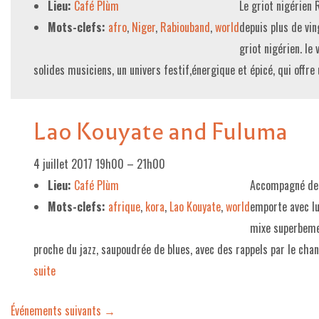
Lieu:
Café Plùm
Le griot nigérien
Mots-clefs:
afro
,
Niger
,
Rabiouband
,
world
depuis plus de vin
griot nigérien. le
solides musiciens, un univers festif,énergique et épicé, qui offr
Lao Kouyate and Fuluma
4 juillet 2017 19h00
–
21h00
Lieu:
Café Plùm
Accompagné de 
Mots-clefs:
afrique
,
kora
,
Lao Kouyate
,
world
emporte avec lu
mixe superbemen
proche du jazz, saupoudrée de blues, avec des rappels par le ch
suite­­
Événements suivants
→