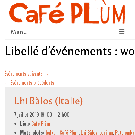
Menu
Libellé d'événements :
wo
LE PROJET
LA COOPÉRATIVE & L’ASSO
Événements suivants
→
LE CONSEIL COOPÉRATIF
←
Evénements précédents
NOUS SOUTENIR
Lhi Bàlos (Italie)
LE PROGRAMME
DÉTAIL DES ÉVÉNEMENTS
7 juillet 2019 19h00
–
21h00
LA SAISON CULTURELLE
Lieu:
Café Plùm
Mots-clefs:
balkan
,
Café Plùm
,
Lhi Bàlos
,
occitan
,
Patchanka
AMI·ES ARTISTES