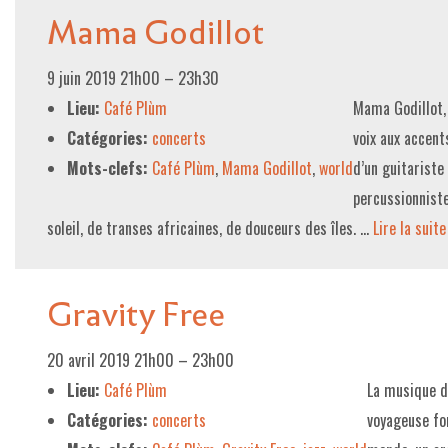
Mama Godillot
9 juin 2019 21h00
–
23h30
Lieu:
Café Plùm
Mama Godillot, 
Catégories:
concerts
voix aux accent
Mots-clefs:
Café Plùm
,
Mama Godillot
,
world
d’un guitariste
percussionniste
soleil, de transes africaines, de douceurs des îles. …
Lire la suite­­
Gravity Free
20 avril 2019 21h00
–
23h00
Lieu:
Café Plùm
La musique d
Catégories:
concerts
voyageuse fo