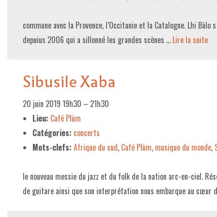
LE PROJET DE TERRITOIRE
commune avec la Provence, l’Occitanie et la Catalogne. Lhi Bàlo s
depuius 2006 qui a sillonné les grandes scènes …
Lire la suite­­
LE CAFÉ/RESTO
LES FORMULES
Sibusile Xaba
LA CARTE
NOS FOURNISSEUR·EUSE·S
20 juin 2019 19h30
–
21h30
Lieu:
Café Plùm
LA LIBRAIRIE
Catégories:
concerts
UNE LIBRAIRIE INDÉPENDANTE
Mots-clefs:
Afrique du sud
,
Café Plùm
,
musique du monde
,
COMMANDER UN LIVRE
le nouveau messie du jazz et du folk de la nation arc-en-ciel. Rés
LES EXPOSITIONS
de guitare ainsi que son interprétation nous embarque au cœur 
INFOS & ACCESSIBILITÉ