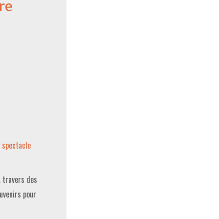
re
,
spectacle
À travers des
uvenirs pour