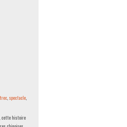
trec
,
spectacle
,
 cette histoire
cres chinoises