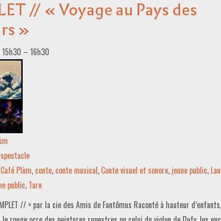
T // « Voyage au Pays des
rs »
5 15h30
–
16h30
lùm
spectacle
Café Plùm
,
conte
,
conte musical
,
Conte visuel et sonore
,
jeune public
,
Lau
ne public
,
Tarn
PLET // > par la cie des Amis de Fantômus Raconté à hauteur d’enfants,
 le rouge ocre des peintures rupestres ou celui du violon de Dufy, les en