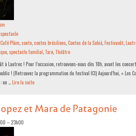
lùm
spectacle
Café Plùm
,
conte
,
contes brésiliens
,
Contes de la Sabiá
,
Festivaoût
,
Lautr
ique
,
spectacle familial
,
Tarn
,
Théâtre
oût à Lautrec ! Pour l’occasion, retrouvons-nous dès 18h, avant les concer
ublic ! (Retrouvez la programmation du festival ICI) Aujourd’hui, « Les C
 : un …
Lire la suite­­
Lopez et Mara de Patagonie
h00
–
23h00