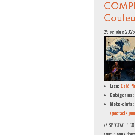
COMPLE
Couleu
29 octobre 202
Lieu:
Café P
Catégories:
Mots-clefs:
spectacle jeu
// SPECTACLE COM
nous plonge dans