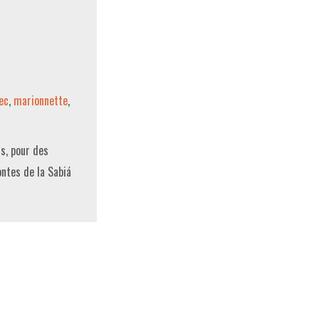
ec
,
marionnette
,
ts, pour des
ontes de la Sabiá