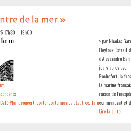
ntre de la mer »
25 17h30
–
19h00
> par Nicolas Gar
Fleytoux. Extrait
d’Alessandro Bar
jours après avoir 
Rochefort, la frég
lùm
la marine françai
concerts
raison de l’inexp
Café Plùm
,
concert
,
conte
,
conte musical
,
Lautrec
,
Tarn
commandant et de
Lire la suite­­