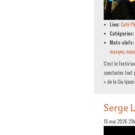
Lieu:
Café P
Catégories:
Mots-clefs:
masque
,
mus
C’est le Festiv’a
spectacles tout p
» de la Cie Iyami
Serge 
15 mai 2026 21