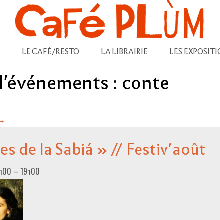
LE CAFÉ/RESTO
LA LIBRAIRIE
LES EXPOSITI
 d'événements :
conte
→
s de la Sabiá » // Festiv’août
8h00
–
19h00