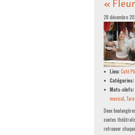
« Fleur
28 décembre 20
Lieu:
Café P
Catégories:
Mots-clefs:
musical
,
Tarn
Deux boulangères
contes théâtrali
retrouver chaque