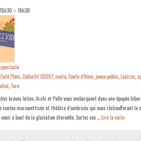
 15h30
–
16h30
spectacle
Café Plùm
,
Collectif SOOST
,
conte
,
Conte d'Hiver
,
jeune public
,
Lautrec
,
s
ilial
,
Tarn
ochez braves lutins, Archi et Pelle vous embarquent dans une épopée hib
 contes marionettisés et théâtre d’ombrisés qui vous réchaufferont le 
 venir à bout de la glaciation éternelle. Sortez vos …
Lire la suite­­