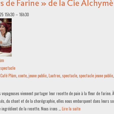
s de Farine » de la Cie Alchymè
25 15h30
–
16h30
lùm
spectacle
Café Plùm
,
conte
,
jeune public
,
Lautrec
,
spectacle
,
spectacle jeune public
 voyageuses viennent partager leur recette de pain à la fleur de farine. 
sés, du chant et de la chorégraphie, elles nous embarquent dans leurs so
 ingrédient de la recette. Nous irons …
Lire la suite­­