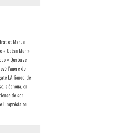
drat et Manue
 de « Océan Mer »
icco « Quatorze
levé l’ancre de
ate L’Alliance, de
se, s’échoua, en
érience de son
 l’imprécision …