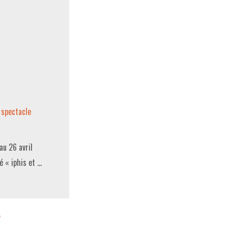
,
spectacle
au 26 avril
́ « iphis et …
T