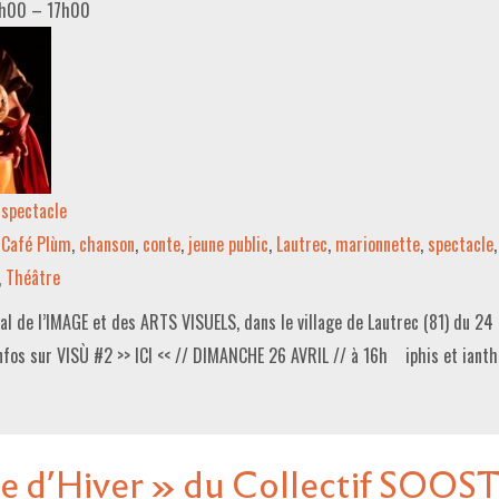
6h00
–
17h00
spectacle
Café Plùm
,
chanson
,
conte
,
jeune public
,
Lautrec
,
marionnette
,
spectacle
,
Théâtre
al de l’IMAGE et des ARTS VISUELS, dans le village de Lautrec (81) du 24 
fos sur VISÙ #2 >> ICI << // DIMANCHE 26 AVRIL // à 16h iphis et ianthe
e d’Hiver » du Collectif SOOS