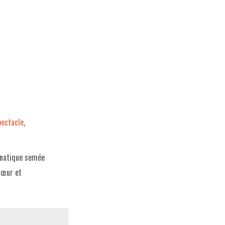
pectacle
,
ernatique semée
cœur et