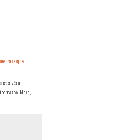
ine
,
musique
e et a vécu
iterranée. Mara,