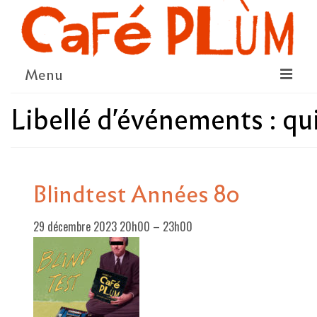
Menu
Libellé d'événements :
qu
LE PROJET
LA COOPÉRATIVE & L’ASSO
LE CONSEIL COOPÉRATIF
Blindtest Années 80
NOUS SOUTENIR
29 décembre 2023 20h00
–
23h00
LE PROGRAMME
DÉTAIL DES ÉVÉNEMENTS
LA SAISON CULTURELLE
AMI·ES ARTISTES