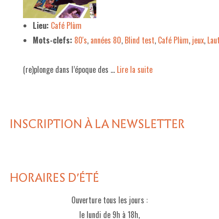
LE PROJET DE TERRITOIRE
Lieu:
Café Plùm
Mots-clefs:
80's
,
années 80
,
Blind test
,
Café Plùm
,
jeux
,
Lau
LE CAFÉ/RESTO
LES FORMULES
(re)plonge dans l’époque des …
Lire la suite­­
LA CARTE
NOS FOURNISSEUR·EUSE·S
INSCRIPTION À LA NEWSLETTER
LA LIBRAIRIE
UNE LIBRAIRIE INDÉPENDANTE
COMMANDER UN LIVRE
HORAIRES D'ÉTÉ
LES EXPOSITIONS
Ouverture tous les jours :
INFOS & ACCESSIBILITÉ
le lundi de 9h à 18h,