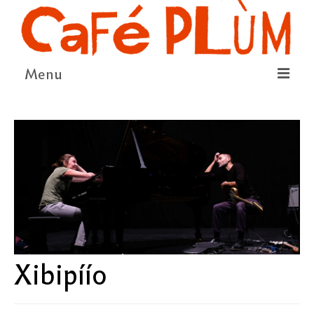
Menu
LE PROJET
LA COOPÉRATIVE & L’ASSO
LE CONSEIL COOPÉRATIF
NOUS SOUTENIR
LE PROGRAMME
DÉTAIL DES ÉVÉNEMENTS
Xibipíío
LA SAISON CULTURELLE
AMI·ES ARTISTES