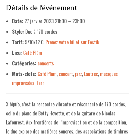
Détails de l'événement
LE PROJET DE TERRITOIRE
Date:
27 janvier 2023 21h00
–
23h00
LE CAFÉ/RESTO
Style:
Duo à 170 cordes
LES FORMULES
Tarif:
5/10/12 €.
Prenez votre billet sur Festik
LA CARTE
Lieu:
Café Plùm
NOS FOURNISSEUR·EUSE·S
Catégories:
concerts
Mots-clefs:
Café Plùm
,
concert
,
jazz
,
Lautrec
,
musiques
LA LIBRAIRIE
improvisées
,
Tarn
UNE LIBRAIRIE INDÉPENDANTE
COMMANDER UN LIVRE
Xibipíío, c’est la rencontre vibrante et résonnante de 170 cordes,
LES EXPOSITIONS
celle du piano de Betty Hovette, et de la guitare de Nicolas
Lafourest. Aux frontières de l’improvisation et de la composition,
INFOS & ACCESSIBILITÉ
le duo explore des matières sonores, des associations de timbres