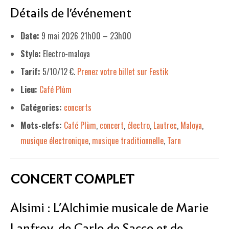
Détails de l'événement
LE PROJET DE TERRITOIRE
Date:
9 mai 2026 21h00
–
23h00
LE CAFÉ/RESTO
Style:
Electro-maloya
LES FORMULES
Tarif:
5/10/12 €.
Prenez votre billet sur Festik
LA CARTE
Lieu:
Café Plùm
NOS FOURNISSEUR·EUSE·S
Catégories:
concerts
Mots-clefs:
Café Plùm
,
concert
,
électro
,
Lautrec
,
Maloya
,
LA LIBRAIRIE
musique électronique
,
musique traditionnelle
,
Tarn
UNE LIBRAIRIE INDÉPENDANTE
COMMANDER UN LIVRE
CONCERT COMPLET
LES EXPOSITIONS
Alsimi : L’Alchimie musicale de Marie
INFOS & ACCESSIBILITÉ
Lanfroy, de Carlo de Sacco et de