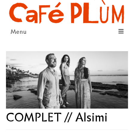
Menu
LE PROJET
LA COOPÉRATIVE & L’ASSO
LE CONSEIL COOPÉRATIF
NOUS SOUTENIR
LE PROGRAMME
DÉTAIL DES ÉVÉNEMENTS
COMPLET // Alsimi
LA SAISON CULTURELLE
AMI·ES ARTISTES