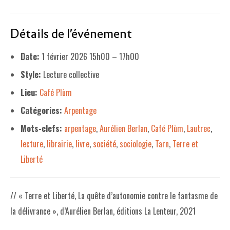
LE PROJET DE TERRITOIRE
Détails de l'événement
LE CAFÉ/RESTO
Date:
1 février 2026 15h00
–
17h00
LES FORMULES
Style:
Lecture collective
LA CARTE
Lieu:
Café Plùm
NOS FOURNISSEUR·EUSE·S
Catégories:
Arpentage
LA LIBRAIRIE
Mots-clefs:
arpentage
,
Aurélien Berlan
,
Café Plùm
,
Lautrec
,
lecture
,
librairie
,
livre
,
société
,
sociologie
,
Tarn
,
Terre et
UNE LIBRAIRIE INDÉPENDANTE
Liberté
COMMANDER UN LIVRE
LES EXPOSITIONS
// « Terre et Liberté, La quête d’autonomie contre le fantasme de
la délivrance », d’Aurélien Berlan, éditions La Lenteur, 2021
INFOS & ACCESSIBILITÉ