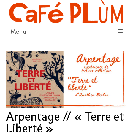
Menu
LE PROJET
LA COOPÉRATIVE & L’ASSO
LE CONSEIL COOPÉRATIF
NOUS SOUTENIR
LE PROGRAMME
DÉTAIL DES ÉVÉNEMENTS
Arpentage // « Terre et
LA SAISON CULTURELLE
Liberté »
AMI·ES ARTISTES