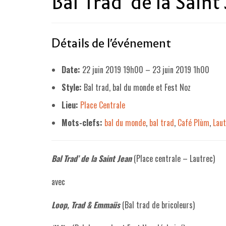
Bal Trad’ de la Saint
Détails de l'événement
Date:
22 juin 2019 19h00
–
23 juin 2019 1h00
Style:
Bal trad, bal du monde et Fest Noz
Lieu:
Place Centrale
Mots-clefs:
bal du monde
,
bal trad
,
Café Plùm
,
Lau
Bal Trad’ de la Saint Jean
(Place centrale – Lautrec)
avec
Loop, Trad & Emmaüs
(Bal trad de bricoleurs)