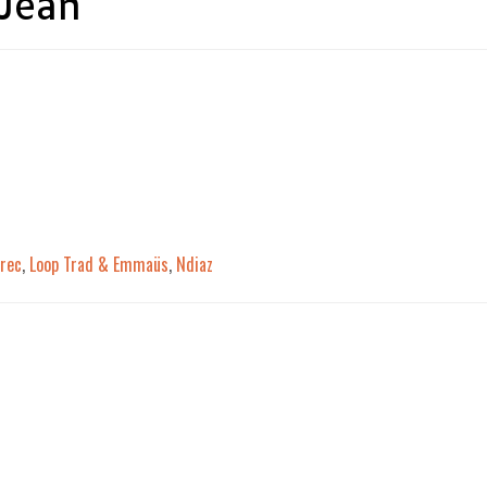
 Jean
trec
,
Loop Trad & Emmaüs
,
Ndiaz