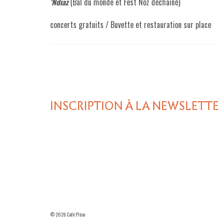
‘Ndiaz
(Bal du monde et Fest Noz déchainé)
concerts gratuits / Buvette et restauration sur place
INSCRIPTION À LA NEWSLETTE
© 2026 Café Plùm