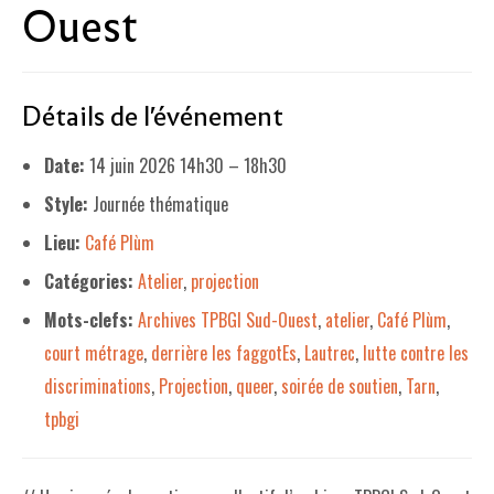
Ouest
LE PROJET DE TERRITOIRE
LE CAFÉ/RESTO
Détails de l'événement
LES FORMULES
Date:
14 juin 2026 14h30
–
18h30
LA CARTE
Style:
Journée thématique
NOS FOURNISSEUR·EUSE·S
Lieu:
Café Plùm
LA LIBRAIRIE
Catégories:
Atelier
,
projection
UNE LIBRAIRIE INDÉPENDANTE
Mots-clefs:
Archives TPBGI Sud-Ouest
,
atelier
,
Café Plùm
,
court métrage
,
derrière les faggotEs
,
Lautrec
,
lutte contre les
COMMANDER UN LIVRE
discriminations
,
Projection
,
queer
,
soirée de soutien
,
Tarn
,
LES EXPOSITIONS
tpbgi
INFOS & ACCESSIBILITÉ