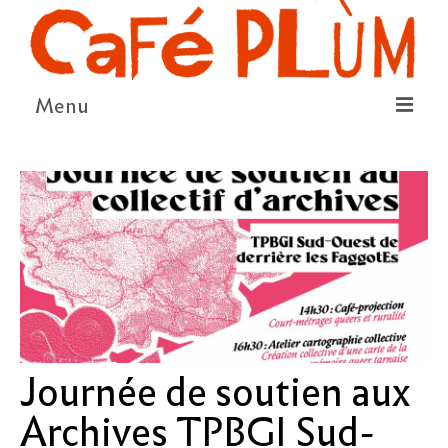
Menu
LE PROJET
LA COOPÉRATIVE & L’ASSO
LE CONSEIL COOPÉRATIF
NOUS SOUTENIR
LE PROGRAMME
DÉTAIL DES ÉVÉNEMENTS
Journée de soutien aux
LA SAISON CULTURELLE
Archives TPBGI Sud-
AMI·ES ARTISTES