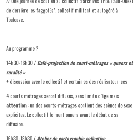
// Une journée de soutien au collectif d’archives TPBGI Sud-Ouest
de derrière les faggotEs*, collectif militant et autogéré à
Toulouse.
Au programme ?
14h30-16h30 /
Café-projection de court-métrages « queers et
ruralité »
+ discussion avec le collectif et certain·es des réalisateur·ices
4 courts métrages seront diffusés, sans limite d’âge mais
attention
: un des courts-métrages contient des scènes de sexe
explicites. Le collectif le mentionnera avant le début de sa
diffusion.
16h30-18h30 /
Atelier de cartographie collective