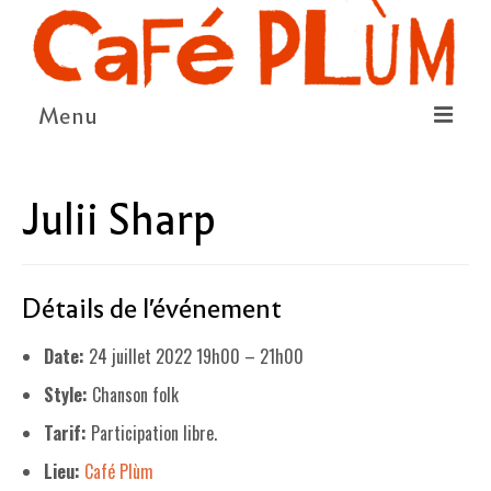
Menu
LE PROJET
Julii Sharp
LA COOPÉRATIVE & L’ASSO
LE CONSEIL COOPÉRATIF
Détails de l'événement
NOUS SOUTENIR
Date:
24 juillet 2022 19h00
–
21h00
LE PROGRAMME
Style:
Chanson folk
DÉTAIL DES ÉVÉNEMENTS
Tarif:
Participation libre.
LA SAISON CULTURELLE
Lieu:
Café Plùm
AMI·ES ARTISTES