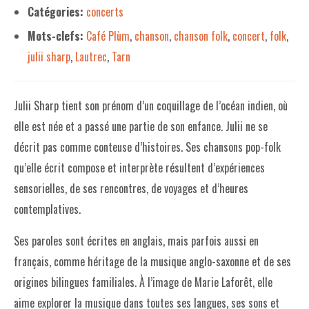
Catégories:
concerts
LE PROJET DE TERRITOIRE
Mots-clefs:
Café Plùm
,
chanson
,
chanson folk
,
concert
,
folk
,
julii sharp
,
Lautrec
,
Tarn
LE CAFÉ/RESTO
LES FORMULES
Julii Sharp tient son prénom d’un coquillage de l’océan indien, où
LA CARTE
elle est née et a passé une partie de son enfance. Julii ne se
NOS FOURNISSEUR·EUSE·S
décrit pas comme conteuse d’histoires. Ses chansons pop-folk
qu’elle écrit compose et interprète résultent d’expériences
LA LIBRAIRIE
sensorielles, de ses rencontres, de voyages et d’heures
UNE LIBRAIRIE INDÉPENDANTE
contemplatives.
COMMANDER UN LIVRE
Ses paroles sont écrites en anglais, mais parfois aussi en
LES EXPOSITIONS
français, comme héritage de la musique anglo-saxonne et de ses
origines bilingues familiales. À l’image de Marie Laforêt, elle
INFOS & ACCESSIBILITÉ
aime explorer la musique dans toutes ses langues, ses sons et