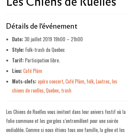
Les Chiens de Ruelles
LE PROJET DE TERRITOIRE
Détails de l'événement
LE CAFÉ/RESTO
LES FORMULES
Date:
30 juillet 2019 19h00
–
21h00
Style:
Folk-trash du Quebec
LA CARTE
Tarif:
Participation libre.
NOS FOURNISSEUR·EUSE·S
Lieu:
Café Plùm
LA LIBRAIRIE
Mots-clefs:
apéro concert
,
Café Plùm
,
folk
,
Lautrec
,
les
UNE LIBRAIRIE INDÉPENDANTE
chiens de ruelles
,
Quebec
,
trash
COMMANDER UN LIVRE
LES EXPOSITIONS
Les Chiens de Ruelles vous invitent dans leur univers festif où la
folie commune et les gorgées s’entremêlent pour une soirée
INFOS & ACCESSIBILITÉ
endiablée. Comme si nous étions tous une famille, la gêne et les