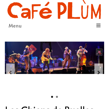
Menu
LE PROJET
LA COOPÉRATIVE & L’ASSO
LE CONSEIL COOPÉRATIF
NOUS SOUTENIR
LE PROGRAMME
DÉTAIL DES ÉVÉNEMENTS
LA SAISON CULTURELLE
AMI·ES ARTISTES