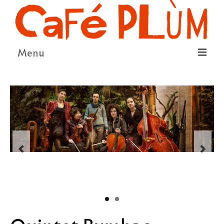
Menu
LE PROJET
LA COOPÉRATIVE & L’ASSO
LE CONSEIL COOPÉRATIF
NOUS SOUTENIR
LE PROGRAMME
DÉTAIL DES ÉVÉNEMENTS
LA SAISON CULTURELLE
AMI·ES ARTISTES