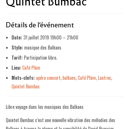
Quintet Bumbac
LE PROJET DE TERRITOIRE
Détails de l'événement
LE CAFÉ/RESTO
LES FORMULES
Date:
31 juillet 2019 19h00
–
21h00
Style:
musique des Balkans
LA CARTE
Tarif:
Participation libre.
NOS FOURNISSEUR·EUSE·S
Lieu:
Café Plùm
LA LIBRAIRIE
Mots-clefs:
apéro concert
,
balkans
,
Café Plùm
,
Lautrec
,
UNE LIBRAIRIE INDÉPENDANTE
Quintet Bumbac
COMMANDER UN LIVRE
LES EXPOSITIONS
Libre voyage dans les musiques des Balkans
INFOS & ACCESSIBILITÉ
Quintet Bumbac c’est une nouvelle vibration des mélodies des
Balkans à travers la plume et la sensibilité de David Brossier.