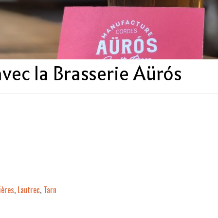
vec la Brasserie Aürós
ières
,
Lautrec
,
Tarn