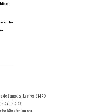
 bières
e avec des
es.
e de Lengouzy, Lautrec 81440
 63 70 83 30
ontact@cafeplum.org