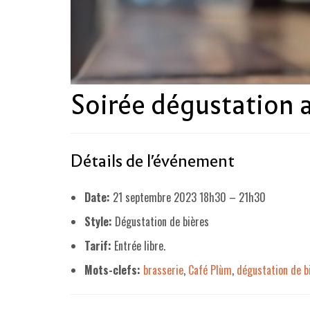
Soirée dégustation a
Détails de l'événement
Date:
21 septembre 2023 18h30
–
21h30
Style:
Dégustation de bières
Tarif:
Entrée libre.
Mots-clefs:
brasserie
,
Café Plùm
,
dégustation de b