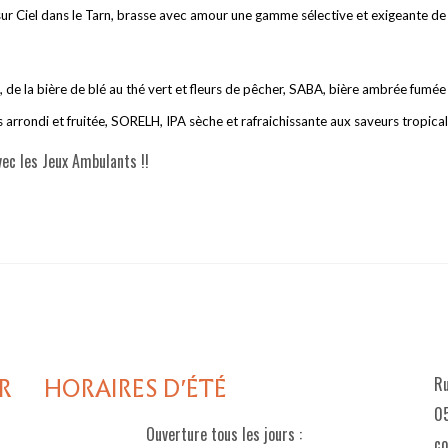
s sur Ciel dans le Tarn, brasse avec amour une gamme sélective et exigeante de
A, de la bière de blé au thé vert et fleurs de pêcher, SABA, bière ambrée fumé
arrondi et fruitée, SORELH, IPA sèche et rafraichissante aux saveurs tropical
vec les Jeux Ambulants !!
R
HORAIRES D'ÉTÉ
Ru
05
Ouverture tous les jours :
c