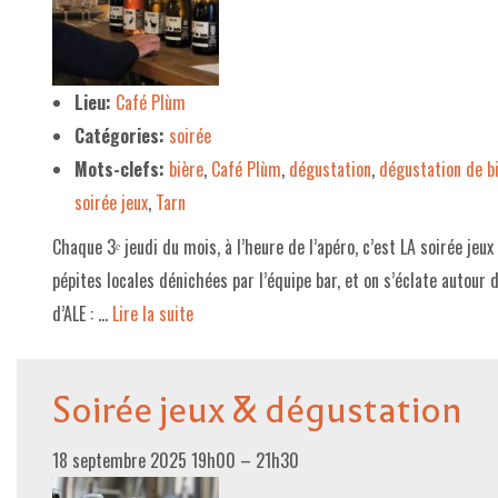
LE PROJET DE TERRITOIRE
LE CAFÉ/RESTO
Lieu:
Café Plùm
Catégories:
soirée
LES FORMULES
Mots-clefs:
bière
,
Café Plùm
,
dégustation
,
dégustation de b
LA CARTE
soirée jeux
,
Tarn
NOS FOURNISSEUR·EUSE·S
Chaque 3ᵉ jeudi du mois, à l’heure de l’apéro, c’est LA soirée jeu
LA LIBRAIRIE
pépites locales dénichées par l’équipe bar, et on s’éclate autour 
d’ALE : …
Lire la suite­­
UNE LIBRAIRIE INDÉPENDANTE
COMMANDER UN LIVRE
Soirée jeux & dégustation
LES EXPOSITIONS
INFOS & ACCESSIBILITÉ
18 septembre 2025 19h00
–
21h30