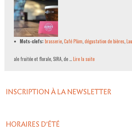
Mots-clefs:
brasserie
,
Café Plùm
,
dégustation de bières
,
La
ale fruitée et florale, SIRA, de …
Lire la suite­­
INSCRIPTION À LA NEWSLETTER
HORAIRES D'ÉTÉ