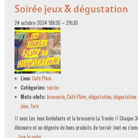
Soirée jeux & dégustation
24 octobre 2024 18h30
–
21h30
Lieu:
Café Plùm
Catégories:
soirée
Mots-clefs:
brasserie
,
Café Plùm
,
dégustation
,
dégustation 
jeux
,
Tarn
// avec Les Jeux Ambulants et la brasserie La Travée // Chaque 3e
découvre et on déguste de bons produits du terroir tout en s’amu
…
Lire la suite­­