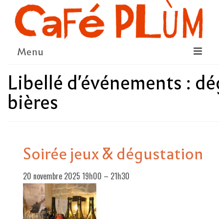
Menu
Libellé d'événements :
dé
LE PROJET
bières
LA COOPÉRATIVE & L’ASSO
LE CONSEIL COOPÉRATIF
NOUS SOUTENIR
Soirée jeux & dégustation
LE PROGRAMME
20 novembre 2025 19h00
–
21h30
DÉTAIL DES ÉVÉNEMENTS
LA SAISON CULTURELLE
AMI·ES ARTISTES