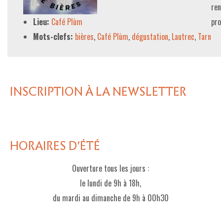
ren
Lieu:
Café Plùm
pro
Mots-clefs:
bières
,
Café Plùm
,
dégustation
,
Lautrec
,
Tarn
INSCRIPTION À LA NEWSLETTER
HORAIRES D'ÉTÉ
Ouverture tous les jours :
le lundi de 9h à 18h,
du mardi au dimanche de 9h à 00h30