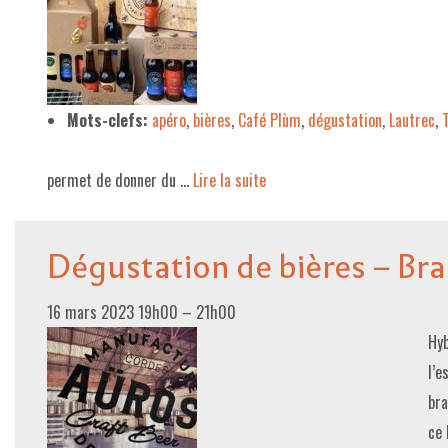
Mots-clefs:
apéro
,
bières
,
Café Plùm
,
dégustation
,
Lautrec
,
permet de donner du …
Lire la suite­­
Dégustation de bières – Bra
16 mars 2023 19h00
–
21h00
Hyb
l’e
bra
ce 