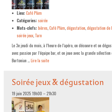
LE PROJET DE TERRITOIRE
Lieu:
Café Plùm
Catégories:
soirée
LE CAFÉ/RESTO
Mots-clefs:
bières
,
Café Plùm
,
dégustation
,
dégustation de 
LES FORMULES
soirée jeux
,
Tarn
LA CARTE
Le 3e jeudi du mois, à l’heure de l’apéro, on découvre et on dégu
NOS FOURNISSEUR·EUSE·S
avec passion par l’équipe bar, et on joue avec la grande sélection
Burtonian …
Lire la suite­­
LA LIBRAIRIE
UNE LIBRAIRIE INDÉPENDANTE
Soirée jeux & dégustation
COMMANDER UN LIVRE
LES EXPOSITIONS
19 juin 2025 19h00
–
21h30
INFOS & ACCESSIBILITÉ