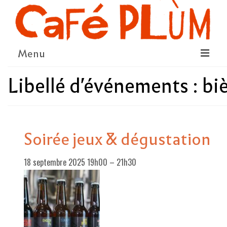
Menu
Libellé d'événements :
bi
LE PROJET
LA COOPÉRATIVE & L’ASSO
LE CONSEIL COOPÉRATIF
Soirée jeux & dégustation
NOUS SOUTENIR
18 septembre 2025 19h00
–
21h30
LE PROGRAMME
DÉTAIL DES ÉVÉNEMENTS
LA SAISON CULTURELLE
AMI·ES ARTISTES