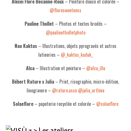
Alexei Flore Becanne-Roux
–
Peinture douce et colorée –
@floresweetness
Pauline Thollet
– Photos et textes brodés –
@paulinetholletphoto
Nao Kaktus
– Illustrations, objets pyrogravés et autres
lutineries
–
@_kaktus_kaduk_
Alca
– Illustration et peinture –
@alca_illu
Bébert Rature x Julia
– Print, risographie, micro-édition,
linogravure –
@rature.asso
@julia_artlova
Solaeflore
– papeterie recyclée et colorée –
@solaeflore
> Les ateliers