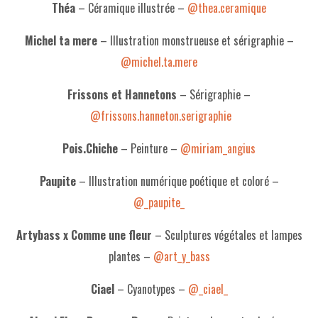
Théa
– Céramique illustrée –
@thea.ceramique
Michel ta mere
– Illustration monstrueuse et sérigraphie –
@michel.ta.mere
Frissons et Hannetons
– Sérigraphie –
@frissons.hanneton.serigraphie
Pois.Chiche
– Peinture –
@miriam_angius
Paupite
– Illustration numérique poétique et coloré –
@_paupite_
Artybass x Comme une fleur
– Sculptures végétales et lampes
plantes –
@art_y_bass
Ciael
– Cyanotypes –
@_ciael_