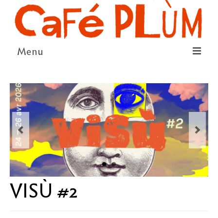
Menu
LE PROJET
LA COOPÉRATIVE & L’ASSO
LE CONSEIL COOPÉRATIF
NOUS SOUTENIR
LE PROGRAMME
DÉTAIL DES ÉVÉNEMENTS
VISÙ #2
LA SAISON CULTURELLE
AMI·ES ARTISTES