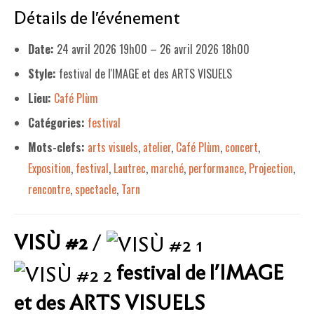
Détails de l'événement
LE PROJET DE TERRITOIRE
Date:
24 avril 2026 19h00
–
26 avril 2026 18h00
LE CAFÉ/RESTO
Style:
festival de l'IMAGE et des ARTS VISUELS
LES FORMULES
Lieu:
Café Plùm
LA CARTE
Catégories:
festival
NOS FOURNISSEUR·EUSE·S
Mots-clefs:
arts visuels
,
atelier
,
Café Plùm
,
concert
,
Exposition
,
festival
,
Lautrec
,
marché
,
performance
,
Projection
,
LA LIBRAIRIE
rencontre
,
spectacle
,
Tarn
UNE LIBRAIRIE INDÉPENDANTE
COMMANDER UN LIVRE
VISÙ #2
/
LES EXPOSITIONS
festival de l’IMAGE
INFOS & ACCESSIBILITÉ
et des ARTS VISUELS