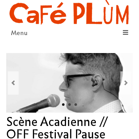
Menu
LE PROJET
LA COOPÉRATIVE & L’ASSO
LE CONSEIL COOPÉRATIF
NOUS SOUTENIR
LE PROGRAMME
DÉTAIL DES ÉVÉNEMENTS
Scène Acadienne //
LA SAISON CULTURELLE
OFF Festival Pause
AMI·ES ARTISTES