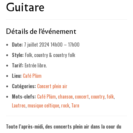
Guitare
LE PROJET DE TERRITOIRE
LE CAFÉ/RESTO
Détails de l'événement
LES FORMULES
Date:
7 juillet 2024 14h00
–
17h00
LA CARTE
Style:
Folk, country & country folk
NOS FOURNISSEUR·EUSE·S
Tarif:
Entrée libre.
LA LIBRAIRIE
Lieu:
Café Plùm
UNE LIBRAIRIE INDÉPENDANTE
Catégories:
Concert plein air
Mots-clefs:
Café Plùm
,
chanson
,
concert
,
country
,
folk
,
COMMANDER UN LIVRE
Lautrec
,
musique celtique
,
rock
,
Tarn
LES EXPOSITIONS
INFOS & ACCESSIBILITÉ
Toute l’après-midi, des concerts plein air dans la cour du