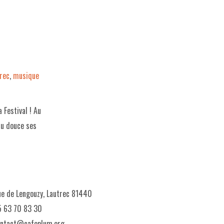
rec
,
musique
Festival ! Au
au douce ses
e de Lengouzy, Lautrec 81440
 63 70 83 30
ontact@cafeplum.org