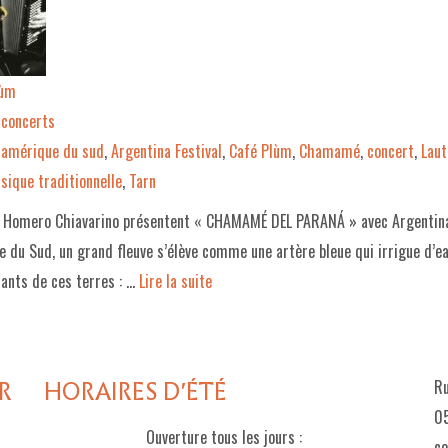
lùm
concerts
amérique du sud
,
Argentina Festival
,
Café Plùm
,
Chamamé
,
concert
,
Laut
sique traditionnelle
,
Tarn
& Homero Chiavarino présentent « CHAMAMÉ DEL PARANÁ » avec Argentina 
e du Sud, un grand fleuve s’élève comme une artère bleue qui irrigue d’e
tants de ces terres : …
Lire la suite­­
R
HORAIRES D'ÉTÉ
Ru
05
Ouverture tous les jours :
c