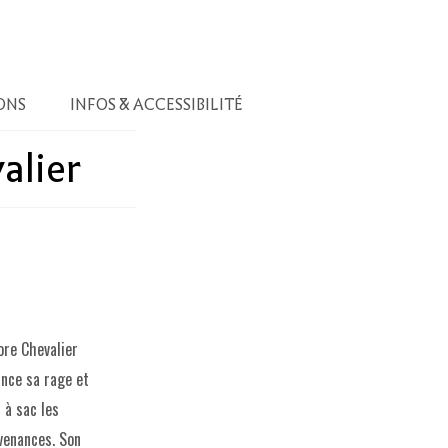
ONS
INFOS & ACCESSIBILITÉ
alier
ore Chevalier
ance sa rage et
 à sac les
venances. Son