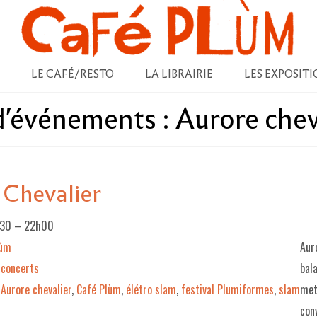
LE CAFÉ/RESTO
LA LIBRAIRIE
LES EXPOSITI
 d'événements :
Aurore chev
 Chevalier
h30
–
22h00
lùm
Aur
concerts
bal
Aurore chevalier
,
Café Plùm
,
élétro slam
,
festival Plumiformes
,
slam
met
con