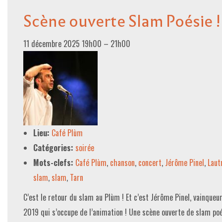
Scène ouverte Slam Poésie !
11 décembre 2025 19h00
–
21h00
Lieu:
Café Plùm
Catégories:
soirée
Mots-clefs:
Café Plùm
,
chanson
,
concert
,
Jérôme Pinel
,
Laut
slam
,
slam
,
Tarn
C’est le retour du slam au Plùm ! Et c’est Jérôme Pinel, vainque
2019 qui s’occupe de l’animation ! Une scène ouverte de slam poé