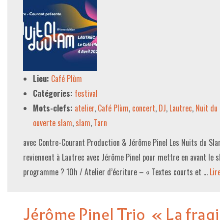
Lieu:
Café Plùm
Catégories:
festival
Mots-clefs:
atelier
,
Café Plùm
,
concert
,
DJ
,
Lautrec
,
Nuit du
ouverte slam
,
slam
,
Tarn
avec Contre-Courant Production & Jérôme Pinel Les Nuits du Slam,
reviennent à Lautrec avec Jérôme Pinel pour mettre en avant le sl
programme ? 10h / Atelier d’écriture – « Textes courts et …
Lire
Jérôme Pinel Trio « La frag