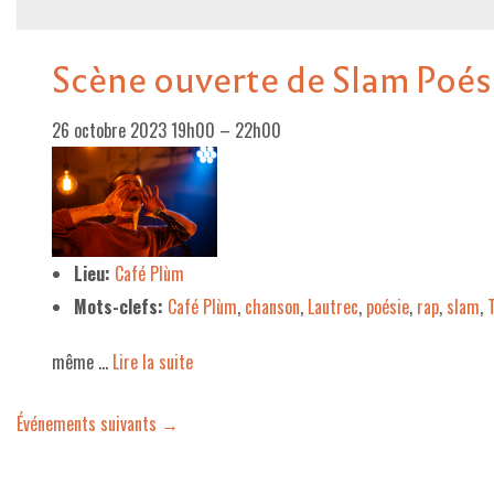
Scène ouverte de Slam Poés
26 octobre 2023 19h00
–
22h00
Lieu:
Café Plùm
Mots-clefs:
Café Plùm
,
chanson
,
Lautrec
,
poésie
,
rap
,
slam
,
même …
Lire la suite­­
Événements suivants
→