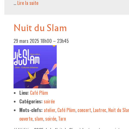
…
Lire la suite­­
Nuit du Slam
29 mars 2025 18h00
–
23h45
Lieu:
Café Plùm
Catégories:
soirée
Mots-clefs:
atelier
,
Café Plùm
,
concert
,
Lautrec
,
Nuit du Sl
ouverte
,
slam
,
soirée
,
Tarn