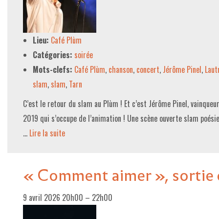
LE PROJET DE TERRITOIRE
Lieu:
Café Plùm
LE CAFÉ/RESTO
Catégories:
soirée
LES FORMULES
Mots-clefs:
Café Plùm
,
chanson
,
concert
,
Jérôme Pinel
,
Laut
LA CARTE
slam
,
slam
,
Tarn
NOS FOURNISSEUR·EUSE·S
C’est le retour du slam au Plùm ! Et c’est Jérôme Pinel, vainque
2019 qui s’occupe de l’animation ! Une scène ouverte slam poésie
LA LIBRAIRIE
…
Lire la suite­­
UNE LIBRAIRIE INDÉPENDANTE
COMMANDER UN LIVRE
« Comment aimer », sortie 
LES EXPOSITIONS
9 avril 2026 20h00
–
22h00
INFOS & ACCESSIBILITÉ