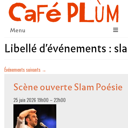
Menu
Libellé d'événements :
sl
LE PROJET
LA COOPÉRATIVE & L’ASSO
Événements suivants
→
LE CONSEIL COOPÉRATIF
NOUS SOUTENIR
Scène ouverte Slam Poésie
LE PROGRAMME
25 juin 2026 19h00
–
22h00
DÉTAIL DES ÉVÉNEMENTS
LA SAISON CULTURELLE
AMI·ES ARTISTES