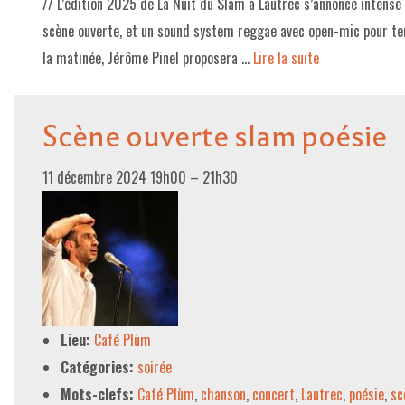
// L’édition 2025 de La Nuit du Slam à Lautrec s’annonce intens
scène ouverte, et un sound system reggae avec open-mic pour ter
la matinée, Jérôme Pinel proposera …
Lire la suite­­
Scène ouverte slam poésie
11 décembre 2024 19h00
–
21h30
Lieu:
Café Plùm
Catégories:
soirée
Mots-clefs:
Café Plùm
,
chanson
,
concert
,
Lautrec
,
poésie
,
sc