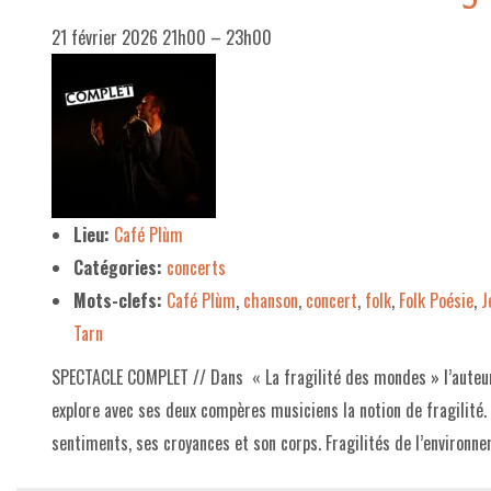
21 février 2026 21h00
–
23h00
Lieu:
Café Plùm
Catégories:
concerts
Mots-clefs:
Café Plùm
,
chanson
,
concert
,
folk
,
Folk Poésie
,
J
Tarn
SPECTACLE COMPLET // Dans « La fragilité des mondes » l’auteur
explore avec ses deux compères musiciens la notion de fragilité. 
sentiments, ses croyances et son corps. Fragilités de l’environn