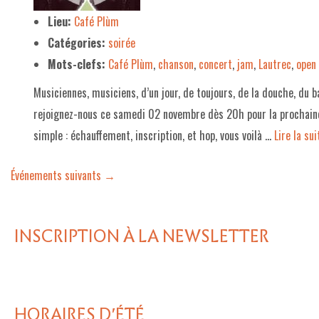
Lieu:
Café Plùm
Catégories:
soirée
Mots-clefs:
Café Plùm
,
chanson
,
concert
,
jam
,
Lautrec
,
open
Musiciennes, musiciens, d’un jour, de toujours, de la douche, du ba
rejoignez-nous ce samedi 02 novembre dès 20h pour la prochaine
simple : échauffement, inscription, et hop, vous voilà …
Lire la suit
Événements suivants
→
INSCRIPTION À LA NEWSLETTER
HORAIRES D'ÉTÉ