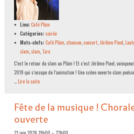
LE PROJET DE TERRITOIRE
Lieu:
Café Plùm
LE CAFÉ/RESTO
Catégories:
soirée
LES FORMULES
Mots-clefs:
Café Plùm
,
chanson
,
concert
,
Jérôme Pinel
,
Laut
LA CARTE
slam
,
slam
,
Tarn
NOS FOURNISSEUR·EUSE·S
C’est le retour du slam au Plùm ! Et c’est Jérôme Pinel, vainque
2019 qui s’occupe de l’animation ! Une scène ouverte slam poésie
LA LIBRAIRIE
…
Lire la suite­­
UNE LIBRAIRIE INDÉPENDANTE
COMMANDER UN LIVRE
Fête de la musique ! Choral
LES EXPOSITIONS
ouverte
INFOS & ACCESSIBILITÉ
21 juin 2026 19h00
–
23h00