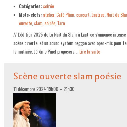
Catégories:
soirée
Mots-clefs:
atelier
,
Café Plùm
,
concert
,
Lautrec
,
Nuit du Sl
ouverte
,
slam
,
soirée
,
Tarn
// L’édition 2025 de La Nuit du Slam à Lautrec s’annonce intens
scène ouverte, et un sound system reggae avec open-mic pour ter
la matinée, Jérôme Pinel proposera …
Lire la suite­­
Scène ouverte slam poésie
11 décembre 2024 19h00
–
21h30