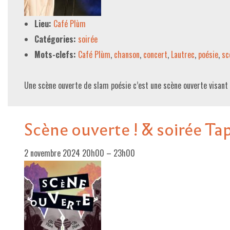
Lieu:
Café Plùm
Catégories:
soirée
Mots-clefs:
Café Plùm
,
chanson
,
concert
,
Lautrec
,
poésie
,
sc
Une scène ouverte de slam poésie c’est une scène ouverte visant
Scène ouverte ! & soirée Ta
2 novembre 2024 20h00
–
23h00