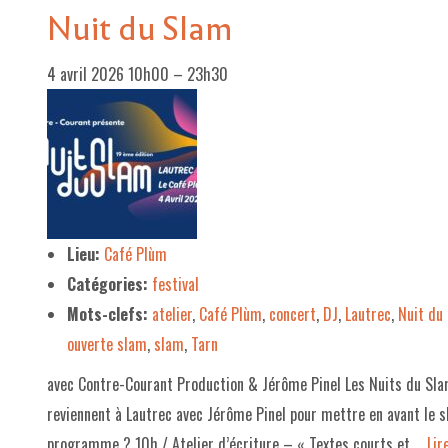
Nuit du Slam
4 avril 2026 10h00
–
23h30
Lieu:
Café Plùm
Catégories:
festival
Mots-clefs:
atelier
,
Café Plùm
,
concert
,
DJ
,
Lautrec
,
Nuit du
ouverte slam
,
slam
,
Tarn
avec Contre-Courant Production & Jérôme Pinel Les Nuits du Slam,
reviennent à Lautrec avec Jérôme Pinel pour mettre en avant le sl
programme ? 10h / Atelier d’écriture – « Textes courts et …
Lire