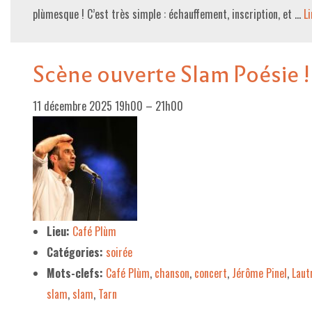
plùmesque ! C’est très simple : échauffement, inscription, et …
Li
Scène ouverte Slam Poésie !
11 décembre 2025 19h00
–
21h00
Lieu:
Café Plùm
Catégories:
soirée
Mots-clefs:
Café Plùm
,
chanson
,
concert
,
Jérôme Pinel
,
Laut
slam
,
slam
,
Tarn