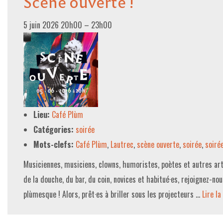
Scène ouverte !
5 juin 2026 20h00
–
23h00
Lieu:
Café Plùm
Catégories:
soirée
Mots-clefs:
Café Plùm
,
Lautrec
,
scène ouverte
,
soirée
,
soiré
Musiciennes, musiciens, clowns, humoristes, poètes et autres arti
de la douche, du bar, du coin, novices et habitué·es, rejoignez-no
plùmesque ! Alors, prêt·es à briller sous les projecteurs …
Lire la 