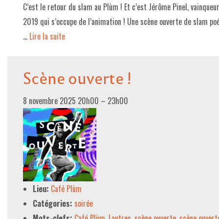
C’est le retour du slam au Plùm ! Et c’est Jérôme Pinel, vainque
2019 qui s’occupe de l’animation ! Une scène ouverte de slam poé
…
Lire la suite­­
Scène ouverte !
8 novembre 2025 20h00
–
23h00
Lieu:
Café Plùm
Catégories:
soirée
Mots-clefs:
Café Plùm
,
Lautrec
,
scène ouverte
,
scène ouvert