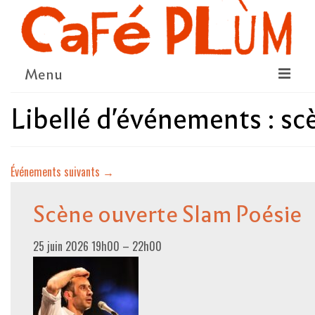
Menu
Libellé d'événements :
sc
LE PROJET
LA COOPÉRATIVE & L’ASSO
Événements suivants
→
LE CONSEIL COOPÉRATIF
NOUS SOUTENIR
Scène ouverte Slam Poésie
LE PROGRAMME
25 juin 2026 19h00
–
22h00
DÉTAIL DES ÉVÉNEMENTS
LA SAISON CULTURELLE
AMI·ES ARTISTES