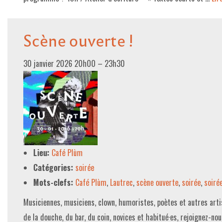
Scène ouverte !
30 janvier 2026 20h00
–
23h30
Lieu:
Café Plùm
Catégories:
soirée
Mots-clefs:
Café Plùm
,
Lautrec
,
scène ouverte
,
soirée
,
soiré
Musiciennes, musiciens, clown, humoristes, poètes et autres artis
de la douche, du bar, du coin, novices et habitué·es, rejoignez-no