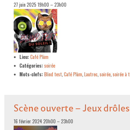
27 juin 2025 19h00
–
23h00
Lieu:
Café Plùm
Catégories:
soirée
Mots-clefs:
Blind test
,
Café Plùm
,
Lautrec
,
soirée
,
soirée à 
Scène ouverte – Jeux drôles,
16 février 2024 20h00
–
23h00