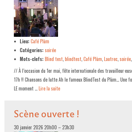
Lieu:
Café Plùm
Catégories:
soirée
Mots-clefs:
Blind test
,
blindtest
,
Café Plùm
,
Lautrec
,
soirée
// À l’occasion du 1er mai, fête internationale des travailleur·eus
17h !! Chansons de lutte Ah le fameux BlindTest du Plùm… Une foll
LE moment …
Lire la suite­­
Scène ouverte !
30 janvier 2026 20h00
–
23h30