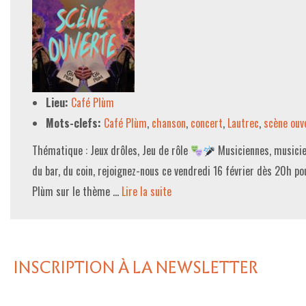
Lieu:
Café Plùm
Mots-clefs:
Café Plùm
,
chanson
,
concert
,
Lautrec
,
scène ouv
Thématique : Jeux drôles, Jeu de rôle
Musiciennes, musicien
du bar, du coin, rejoignez-nous ce vendredi 16 février dès 20h p
Plùm sur le thème …
Lire la suite­­
INSCRIPTION À LA NEWSLETTER