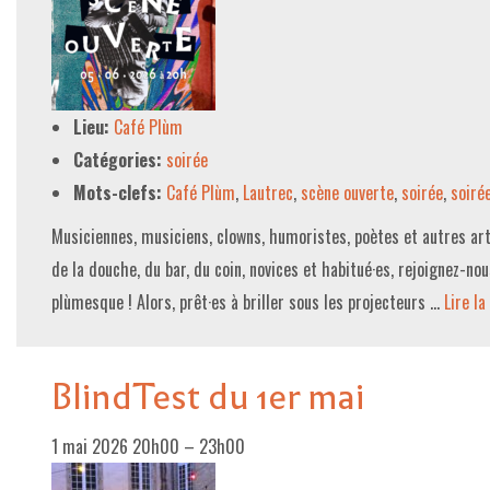
Lieu:
Café Plùm
Catégories:
soirée
Mots-clefs:
Café Plùm
,
Lautrec
,
scène ouverte
,
soirée
,
soiré
Musiciennes, musiciens, clowns, humoristes, poètes et autres arti
de la douche, du bar, du coin, novices et habitué·es, rejoignez-no
plùmesque ! Alors, prêt·es à briller sous les projecteurs …
Lire la 
BlindTest du 1er mai
1 mai 2026 20h00
–
23h00