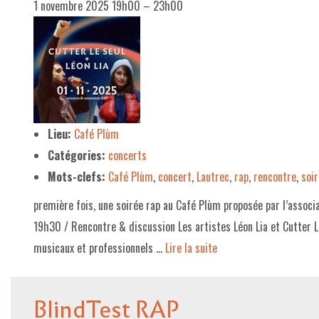
1 novembre 2025 19h00
–
23h00
Lieu:
Café Plùm
Catégories:
concerts
Mots-clefs:
Café Plùm
,
concert
,
Lautrec
,
rap
,
rencontre
,
soi
première fois, une soirée rap au Café Plùm proposée par l’associ
19h30 / Rencontre & discussion Les artistes Léon Lia et Cutter L
musicaux et professionnels …
Lire la suite­­
BlindTest RAP