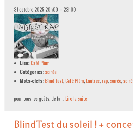
31 octobre 2025 20h00
–
23h00
Lieu:
Café Plùm
Catégories:
soirée
Mots-clefs:
Blind test
,
Café Plùm
,
Lautrec
,
rap
,
soirée
,
soir
pour tous les goûts, de la …
Lire la suite­­
BlindTest du soleil ! + conce