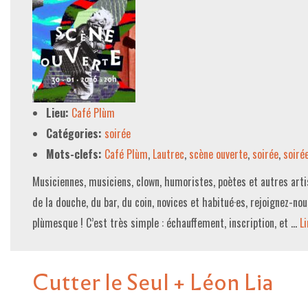
Lieu:
Café Plùm
Catégories:
soirée
Mots-clefs:
Café Plùm
,
Lautrec
,
scène ouverte
,
soirée
,
soiré
Musiciennes, musiciens, clown, humoristes, poètes et autres artis
de la douche, du bar, du coin, novices et habitué·es, rejoignez-no
plùmesque ! C’est très simple : échauffement, inscription, et …
Li
Cutter le Seul + Léon Lia