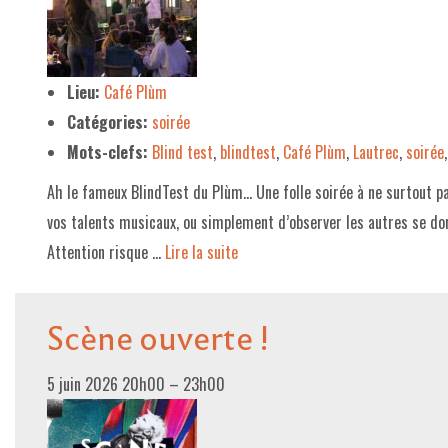
LE PROJET DE TERRITOIRE
LE CAFÉ/RESTO
Lieu:
Café Plùm
Catégories:
soirée
LES FORMULES
Mots-clefs:
Blind test
,
blindtest
,
Café Plùm
,
Lautrec
,
soirée
LA CARTE
Ah le fameux BlindTest du Plùm… Une folle soirée à ne surtout pa
NOS FOURNISSEUR·EUSE·S
vos talents musicaux, ou simplement d’observer les autres se don
LA LIBRAIRIE
Attention risque …
Lire la suite­­
UNE LIBRAIRIE INDÉPENDANTE
Scène ouverte !
COMMANDER UN LIVRE
LES EXPOSITIONS
5 juin 2026 20h00
–
23h00
INFOS & ACCESSIBILITÉ