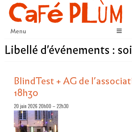
Menu
Libellé d'événements :
so
LE PROJET
LA COOPÉRATIVE & L’ASSO
LE CONSEIL COOPÉRATIF
BlindTest + AG de l’associa
NOUS SOUTENIR
18h30
LE PROGRAMME
20 juin 2026 20h00
–
22h30
DÉTAIL DES ÉVÉNEMENTS
LA SAISON CULTURELLE
AMI·ES ARTISTES