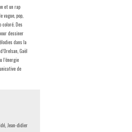
n et un rap
le vague, pop,
o coloré. Des
our dessiner
lodies dans la
 d’Orelsan, Gaël
ou l’énergie
nicative de
dé, Jean-didier