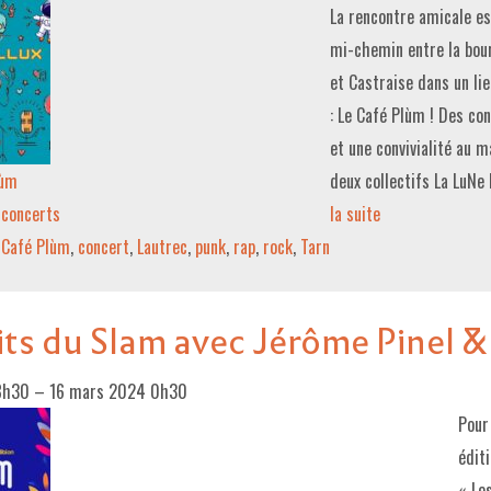
La rencontre amicale es
mi-chemin entre la bou
et Castraise dans un li
: Le Café Plùm ! Des con
et une convivialité au 
lùm
deux collectifs La LuNe
concerts
la suite­­
Café Plùm
,
concert
,
Lautrec
,
punk
,
rap
,
rock
,
Tarn
ts du Slam avec Jérôme Pinel &
8h30
–
16 mars 2024 0h30
Pour
éditi
« Le