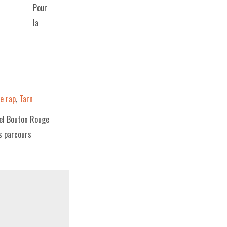
Pour
la
e rap
,
Tarn
bel Bouton Rouge
s parcours