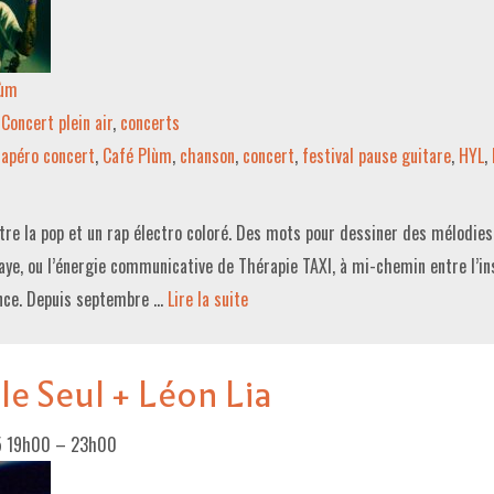
lùm
Concert plein air
,
concerts
apéro concert
,
Café Plùm
,
chanson
,
concert
,
festival pause guitare
,
HYL
,
ntre la pop et un rap électro coloré. Des mots pour dessiner des mélodies
Faye, ou l’énergie communicative de Thérapie TAXI, à mi-chemin entre l’in
ence. Depuis septembre …
Lire la suite­­
le Seul + Léon Lia
5 19h00
–
23h00