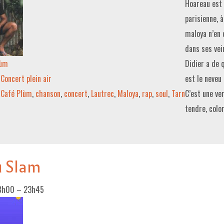
Hoareau est 
parisienne, à
maloya n’en 
dans ses vei
lùm
Didier a de q
Concert plein air
est le neveu
Café Plùm
,
chanson
,
concert
,
Lautrec
,
Maloya
,
rap
,
soul
,
Tarn
C’est une ve
tendre, colo
u Slam
8h00
–
23h45