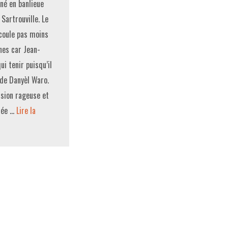
né en banlieue
 Sartrouville. Le
coule pas moins
nes car Jean-
ui tenir puisqu’il
 de Danyèl Waro.
rsion rageuse et
rée …
Lire la