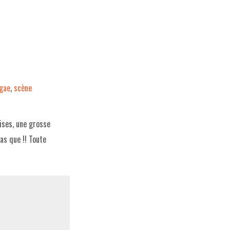
gae
,
scène
ises, une grosse
as que !! Toute