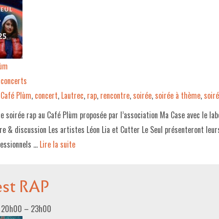
lùm
concerts
Café Plùm
,
concert
,
Lautrec
,
rap
,
rencontre
,
soirée
,
soirée à thème
,
soiré
ne soirée rap au Café Plùm proposée par l’association Ma Case avec le la
e & discussion Les artistes Léon Lia et Cutter Le Seul présenteront leur
fessionnels …
Lire la suite­­
est RAP
5 20h00
–
23h00