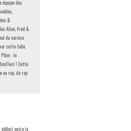
e équipe des
nables,
bles &
les Aline, Fred &
nd du service
er cette folle
 Plùm : le
lindTest ! Cette
ce au rap, du rap
 définit entre la