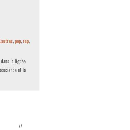
Lautrec
,
pop
,
rap
,
 dans la lignée
souciance et la
//