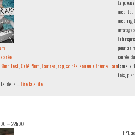
La joyeus
incontour
incorrigi
infatigab
Fab repre
lùm
pour anim
soirée
soirée du
Blind test
,
Café Plùm
,
Lautrec
,
rap
,
soirée
,
soirée à thème
,
Tarn
fameux B
fois, pla
ûts, de la …
Lire la suite­­
h00
–
22h00
HYL se