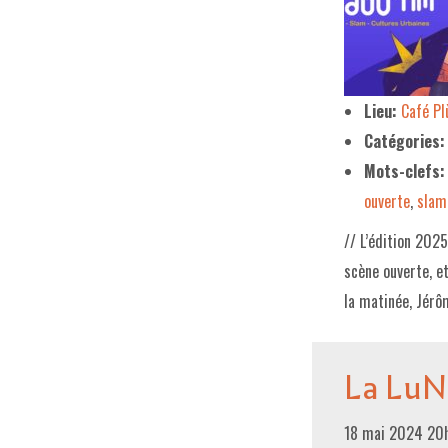
Lieu:
Café P
Catégories:
Mots-clefs:
ouverte
,
slam
// L’édition 202
scène ouverte, e
la matinée, Jérô
La LuN
18 mai 2024 20