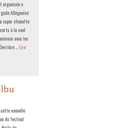
t organisée à
rgade Albigeoise
eu super chouette
certs à la cool
maximum avec les
 Derrière …
Lire
 Ibu
 cette nouvelle
on du festival
s Nuits du