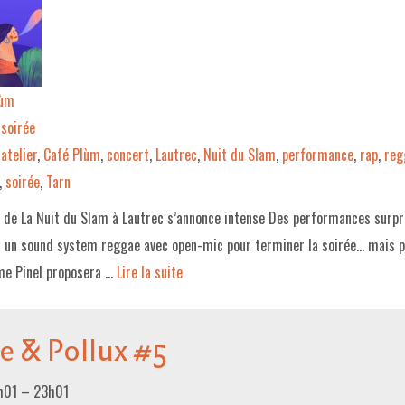
lùm
soirée
atelier
,
Café Plùm
,
concert
,
Lautrec
,
Nuit du Slam
,
performance
,
rap
,
reg
,
soirée
,
Tarn
5 de La Nuit du Slam à Lautrec s’annonce intense Des performances surpr
t un sound system reggae avec open-mic pour terminer la soirée… mais p
me Pinel proposera …
Lire la suite­­
e & Pollux #5
h01
–
23h01