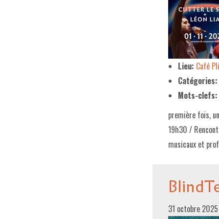
Lieu:
Café P
Catégories:
Mots-clefs:
première fois, u
19h30 / Rencontr
musicaux et pro
BlindT
31 octobre 202