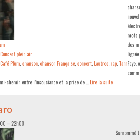
chanso
nouvel
électr
mots p
lùm
des mé
Concert plein air
lignée
Café Plùm
,
chanson
,
chanson Française
,
concert
,
Lautrec
,
rap
,
Tarn
Faye, 
commu
 mi-chemin entre l’insouciance et la prise de …
Lire la suite­­
aro
h00
–
22h00
Surnommé Ji