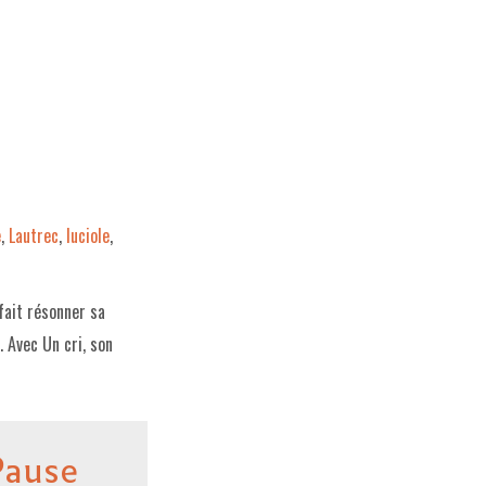
e
,
Lautrec
,
luciole
,
fait résonner sa
 Avec Un cri, son
Pause