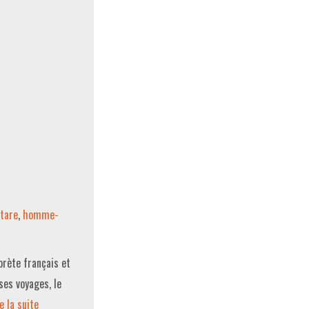
itare
,
homme-
prète français et
ses voyages, le
e la suite­­