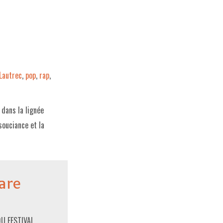
Lautrec
,
pop
,
rap
,
 dans la lignée
souciance et la
are
DU FESTIVAL