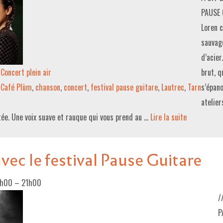
PAUSE 
Loren c
sauvage
d’acier
Concert plein air
brut, q
Café Plùm
,
chanson
,
concert
,
festival pause guitare
,
Lautrec
,
Tarn
s’épano
atelier
tée. Une voix suave et rauque qui vous prend au …
Lire la suite­­
vec le festival Pause Guitare
9h00
–
21h00
/
P