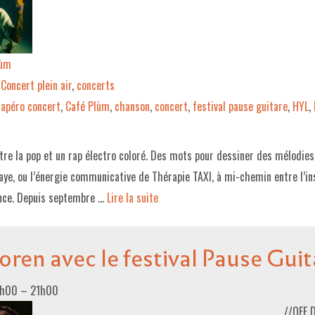
lùm
Concert plein air
,
concerts
apéro concert
,
Café Plùm
,
chanson
,
concert
,
festival pause guitare
,
HYL
,
ntre la pop et un rap électro coloré. Des mots pour dessiner des mélodies
Faye, ou l’énergie communicative de Thérapie TAXI, à mi-chemin entre l’in
ence. Depuis septembre …
Lire la suite­­
ren avec le festival Pause Guit
9h00
–
21h00
//OFF 