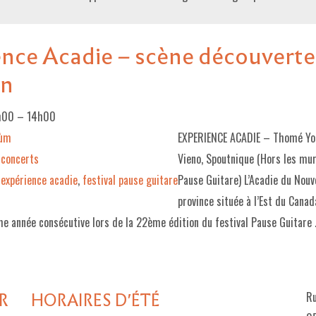
ence Acadie – scène découverte
on
1h00
–
14h00
lùm
EXPERIENCE ACADIE – Thomé Yo
concerts
Vieno, Spoutnique (Hors les mur
expérience acadie
,
festival pause guitare
Pause Guitare) L’Acadie du Nou
province située à l’Est du Cana
me année consécutive lors de la 22ème édition du festival Pause Guitare
R
HORAIRES D'ÉTÉ
Ru