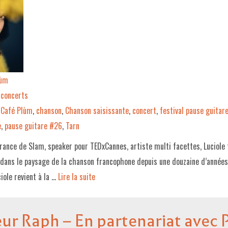
lùm
concerts
Café Plùm
,
chanson
,
Chanson saisissante
,
concert
,
festival pause guitar
e
,
pause guitare #26
,
Tarn
ance de Slam, speaker pour TEDxCannes, artiste multi facettes, Luciole 
x dans le paysage de la chanson francophone depuis une douzaine d’années.
iole revient à la …
Lire la suite­­
ur Raph – En partenariat avec 