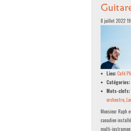
Guitar
8 juillet 2022 1
Lieu:
Café P
Catégories:
Mots-clefs:
orchestre
,
La
Monsieur Raph es
canadien installé
multi-instrument