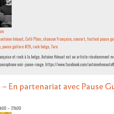
lùm
antoine hénaut
,
Café Plùm
,
chanson Française
,
concert
,
festival pause gu
e
,
pause guitare #26
,
rock belge
,
Tarn
ançaise et rock à la belge, Antoine Hénaut est un artiste résolumment m
rancophone noir-jaune-rouge. https://www.facebook.com/antoinehenautof
 – En partenariat avec Pause G
9h00
–
21h00