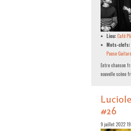
Lieu:
Café P
Mots-clefs:
Pause Guitar
Entre chanson fr
nouvelle scène f
Luciole
#26
9 juillet 2022 1