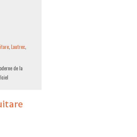
itare
,
Lautrec
,
oderne de la
ficiel
uitare