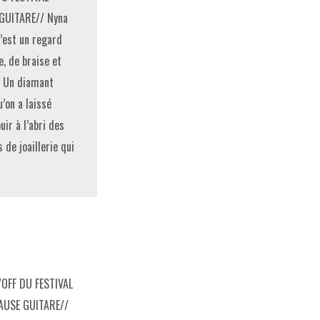
GUITARE// Nyna
’est un regard
, de braise et
. Un diamant
u’on a laissé
uir à l’abri des
s de joaillerie qui
/OFF DU FESTIVAL
AUSE GUITARE//