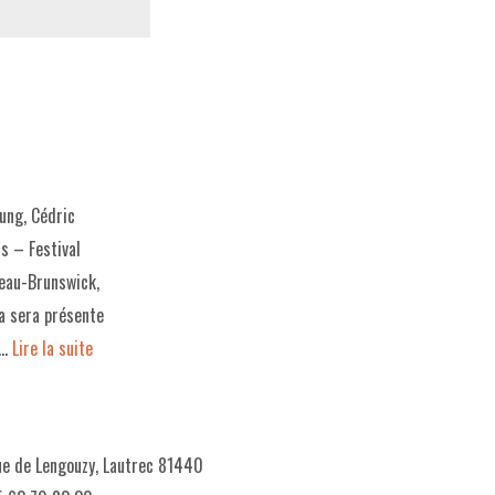
ung, Cédric
s – Festival
veau-Brunswick,
da sera présente
 …
Lire la suite­­
e de Lengouzy, Lautrec 81440