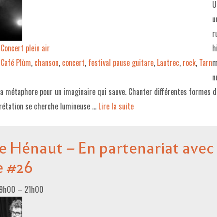
U
u
r
Concert plein air
h
Café Plùm
,
chanson
,
concert
,
festival pause guitare
,
Lautrec
,
rock
,
Tarn
m
n
la métaphore pour un imaginaire qui sauve. Chanter différentes formes d
rprétation se cherche lumineuse …
Lire la suite­­
e Hénaut – En partenariat avec
e #26
19h00
–
21h00