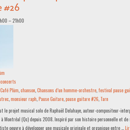
e #26
9h00
–
21h00
lùm
concerts
Café Plùm
,
chanson
,
Chansons d’un homme-orchestre
,
festival pause gu
utrec
,
monsieur raph
,
Pause Guitare
,
pause guitare #26
,
Tarn
t le projet musical solo de Raphaël Delahaye, auteur-compositeur-inter
 à Montréal (Qc) depuis 2008. Inspiré par son histoire personnelle et de 
iste oeuvre à développer une musicale originale et organique entre …
Lir