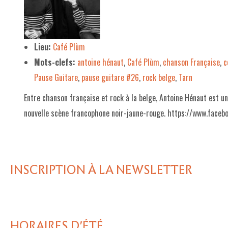
LE PROJET DE TERRITOIRE
LE CAFÉ/RESTO
Lieu:
Café Plùm
Mots-clefs:
antoine hénaut
,
Café Plùm
,
chanson Française
,
c
LES FORMULES
Pause Guitare
,
pause guitare #26
,
rock belge
,
Tarn
LA CARTE
Entre chanson française et rock à la belge, Antoine Hénaut est 
NOS FOURNISSEUR·EUSE·S
nouvelle scène francophone noir-jaune-rouge. https://www.faceb
LA LIBRAIRIE
UNE LIBRAIRIE INDÉPENDANTE
INSCRIPTION À LA NEWSLETTER
COMMANDER UN LIVRE
LES EXPOSITIONS
INFOS & ACCESSIBILITÉ
HORAIRES D'ÉTÉ