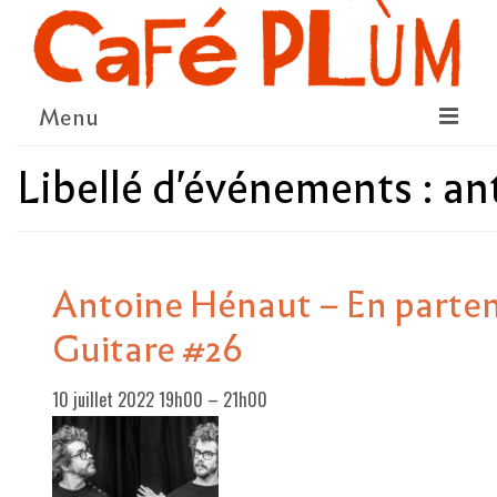
Menu
Libellé d'événements :
an
LE PROJET
LA COOPÉRATIVE & L’ASSO
LE CONSEIL COOPÉRATIF
Antoine Hénaut – En parten
NOUS SOUTENIR
Guitare #26
LE PROGRAMME
10 juillet 2022 19h00
–
21h00
DÉTAIL DES ÉVÉNEMENTS
LA SAISON CULTURELLE
AMI·ES ARTISTES