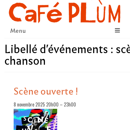
Menu
Libellé d'événements :
sc
LE PROJET
chanson
LA COOPÉRATIVE & L’ASSO
LE CONSEIL COOPÉRATIF
NOUS SOUTENIR
Scène ouverte !
LE PROGRAMME
8 novembre 2025 20h00
–
23h00
DÉTAIL DES ÉVÉNEMENTS
LA SAISON CULTURELLE
AMI·ES ARTISTES