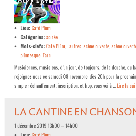
LE PROJET DE TERRITOIRE
LE CAFÉ/RESTO
Lieu:
Café Plùm
Catégories:
soirée
LES FORMULES
Mots-clefs:
Café Plùm
,
Lautrec
,
scène ouverte
,
scène ouvert
LA CARTE
plùmesque
,
Tarn
NOS FOURNISSEUR·EUSE·S
Musiciennes, musiciens, d’un jour, de toujours, de la douche, du ba
LA LIBRAIRIE
rejoignez-nous ce samedi 08 novembre, dès 20h pour la prochain
simple : échauffement, inscription, et hop, vous voilà …
Lire la suit
UNE LIBRAIRIE INDÉPENDANTE
COMMANDER UN LIVRE
LA CANTINE EN CHANSO
LES EXPOSITIONS
INFOS & ACCESSIBILITÉ
1 décembre 2019 13h00
–
14h00
Lieu:
Café Plùm