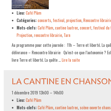
LE PROJET DE TERRITOIRE
Lieu:
Café Plùm
Catégories:
concerts
,
festival
,
projection
,
Rencontre librairi
LE CAFÉ/RESTO
Mots-clefs:
Café Plùm
,
cantine lautrec
,
concert
,
festival du 
LES FORMULES
Projection
,
rencontre librairie
,
Tarn
LA CARTE
Au programme pour cette journée : 11h – Terre et liberté. La qu
NOS FOURNISSEUR·EUSE·S
délivrance – Rencontre librairie Qu’est-ce que l’autonomie ? E
livre Terre et liberté. La quête …
Lire la suite­­
LA LIBRAIRIE
UNE LIBRAIRIE INDÉPENDANTE
LA CANTINE EN CHANSO
COMMANDER UN LIVRE
LES EXPOSITIONS
1 décembre 2019 13h00
–
14h00
Lieu:
Café Plùm
INFOS & ACCESSIBILITÉ
Mots-clefs:
Café Plùm
,
cantine lautrec
,
scène ouverte chans