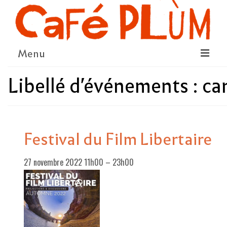
Menu
Libellé d'événements :
ca
LE PROJET
LA COOPÉRATIVE & L’ASSO
LE CONSEIL COOPÉRATIF
Festival du Film Libertaire
NOUS SOUTENIR
27 novembre 2022 11h00
–
23h00
LE PROGRAMME
DÉTAIL DES ÉVÉNEMENTS
LA SAISON CULTURELLE
AMI·ES ARTISTES