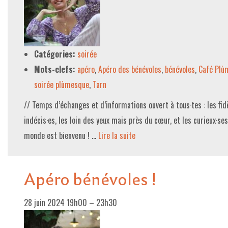
Catégories:
soirée
Mots-clefs:
apéro
,
Apéro des bénévoles
,
bénévoles
,
Café Plù
soirée plùmesque
,
Tarn
// Temps d’échanges et d’informations ouvert à tous·tes : les fid
indécis·es, les loin des yeux mais près du cœur, et les curieux·se
monde est bienvenu ! …
Lire la suite­­
Apéro bénévoles !
28 juin 2024 19h00
–
23h30