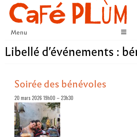
Menu
Libellé d'événements :
bé
LE PROJET
LA COOPÉRATIVE & L’ASSO
LE CONSEIL COOPÉRATIF
Soirée des bénévoles
NOUS SOUTENIR
20 mars 2026 19h00
–
23h30
LE PROGRAMME
DÉTAIL DES ÉVÉNEMENTS
LA SAISON CULTURELLE
AMI·ES ARTISTES