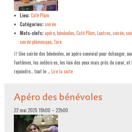
LE PROJET DE TERRITOIRE
Lieu:
Café Plùm
Catégories:
soirée
LE CAFÉ/RESTO
Mots-clefs:
apéro
,
bénévoles
,
Café Plùm
,
Lautrec
,
soirée
,
soi
LES FORMULES
soirée plùmesque
,
Tarn
LA CARTE
// Une soirée des bénévoles, un apéro convivial pour échanger, ouve
NOS FOURNISSEUR·EUSE·S
fantômes, les indécis·es, les loin des yeux mais près du cœur, et 
rejoindre… tout le …
Lire la suite­­
LA LIBRAIRIE
UNE LIBRAIRIE INDÉPENDANTE
Apéro des bénévoles
COMMANDER UN LIVRE
LES EXPOSITIONS
22 mai 2025 19h00
–
22h00
INFOS & ACCESSIBILITÉ