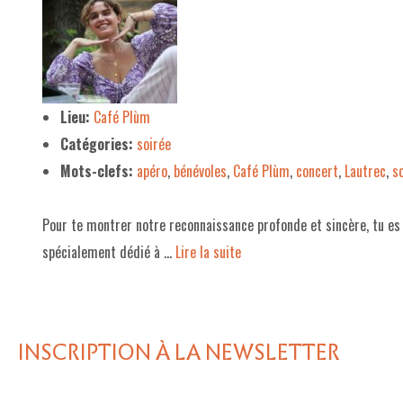
Lieu:
Café Plùm
Catégories:
soirée
Mots-clefs:
apéro
,
bénévoles
,
Café Plùm
,
concert
,
Lautrec
,
s
Pour te montrer notre reconnaissance profonde et sincère, tu e
spécialement dédié à …
Lire la suite­­
INSCRIPTION À LA NEWSLETTER