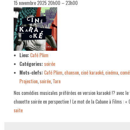
15 novembre 2025 20h00
–
23h00
Lieu:
Café Plùm
Catégories:
soirée
Mots-clefs:
Café Plùm
,
chanson
,
ciné karaoké
,
cinéma
,
comé
Projection
,
soirée
,
Tarn
Nos comédies musicales préférées en version karaoké !? avec le 
chouette soirée en perspective ! Le mot de la Cabane à Films : «
suite­­