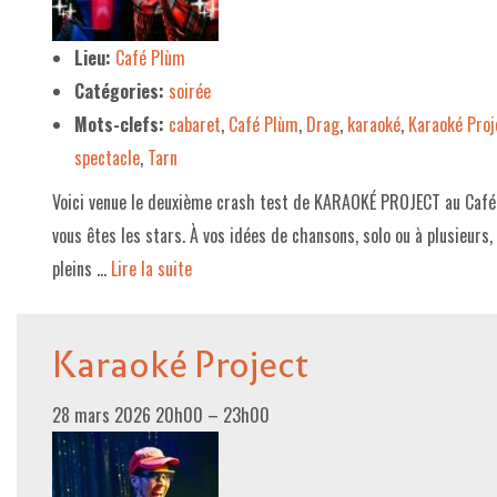
LE PROJET DE TERRITOIRE
Lieu:
Café Plùm
Catégories:
soirée
LE CAFÉ/RESTO
Mots-clefs:
cabaret
,
Café Plùm
,
Drag
,
karaoké
,
Karaoké Proj
LES FORMULES
spectacle
,
Tarn
LA CARTE
Voici venue le deuxième crash test de KARAOKÉ PROJECT au Caf
NOS FOURNISSEUR·EUSE·S
vous êtes les stars. À vos idées de chansons, solo ou à plusieurs,
pleins …
Lire la suite­­
LA LIBRAIRIE
UNE LIBRAIRIE INDÉPENDANTE
Karaoké Project
COMMANDER UN LIVRE
LES EXPOSITIONS
28 mars 2026 20h00
–
23h00
INFOS & ACCESSIBILITÉ