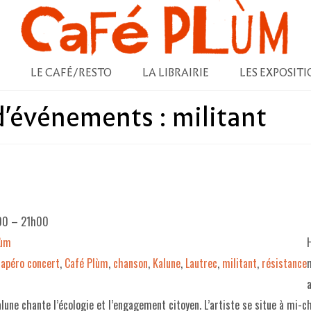
LE CAFÉ/RESTO
LA LIBRAIRIE
LES EXPOSITI
 d'événements :
militant
00
–
21h00
lùm
apéro concert
,
Café Plùm
,
chanson
,
Kalune
,
Lautrec
,
militant
,
résistance
a
lune chante l’écologie et l’engagement citoyen. L’artiste se situe à mi-