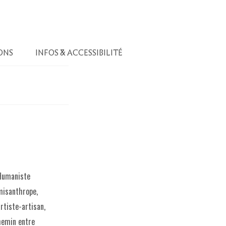
ONS
INFOS & ACCESSIBILITÉ
Humaniste
misanthrope,
rtiste-artisan,
chemin entre