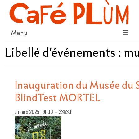
Menu
Libellé d'événements :
mu
LE PROJET
LA COOPÉRATIVE & L’ASSO
LE CONSEIL COOPÉRATIF
Inauguration du Musée du 
NOUS SOUTENIR
BlindTest MORTEL
LE PROGRAMME
7 mars 2025 19h00
–
23h30
DÉTAIL DES ÉVÉNEMENTS
LA SAISON CULTURELLE
AMI·ES ARTISTES