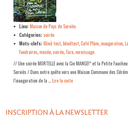
LE PROJET DE TERRITOIRE
LE CAFÉ/RESTO
Lieu:
Maison de Pays de Serviès
Catégories:
soirée
LES FORMULES
Mots-clefs:
Blind test
,
blindtest
,
Café Plùm
,
inauguration
,
L
LA CARTE
Funéraires
,
musée
,
soirée
,
Tarn
,
vernissage
NOS FOURNISSEUR·EUSE·S
// Une soirée MORTELLE avec la Cie MANGE!* et la Petite Faucheu
LA LIBRAIRIE
Serviès / Dans notre quête vers une Maison Commune des Cérémo
l’inauguration de la …
Lire la suite­­
UNE LIBRAIRIE INDÉPENDANTE
COMMANDER UN LIVRE
LES EXPOSITIONS
INSCRIPTION À LA NEWSLETTER
INFOS & ACCESSIBILITÉ