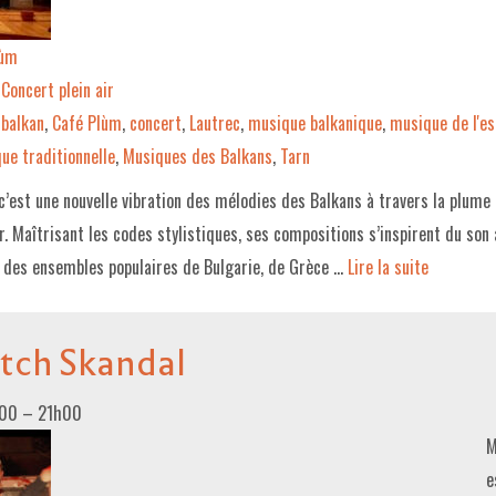
lùm
Concert plein air
balkan
,
Café Plùm
,
concert
,
Lautrec
,
musique balkanique
,
musique de l'es
ue traditionnelle
,
Musiques des Balkans
,
Tarn
’est une nouvelle vibration des mélodies des Balkans à travers la plume e
r. Maîtrisant les codes stylistiques, ses compositions s’inspirent du son
 des ensembles populaires de Bulgarie, de Grèce …
Lire la suite­­
ch Skandal
h00
–
21h00
M
e