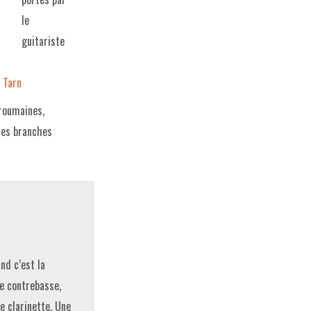
le
guitariste
,
Tarn
 roumaines,
nes branches
nd c’est la
e contrebasse,
e clarinette. Une