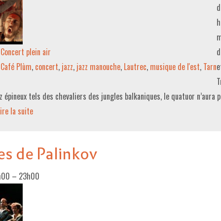
d
h
m
Concert plein air
d
Café Plùm
,
concert
,
jazz
,
jazz manouche
,
Lautrec
,
musique de l'est
,
Tarn
e
T
z épineux tels des chevaliers des jungles balkaniques, le quatuor n’aura p
ire la suite­­
es de Palinkov
h00
–
23h00