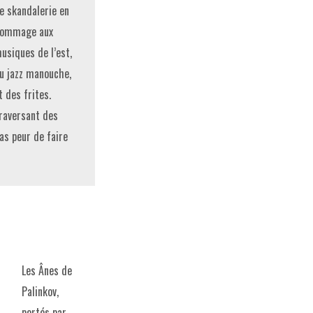
e skandalerie en
ommage aux
usiques de l’est,
u jazz manouche,
t des frites.
raversant des
as peur de faire
Les Ânes de
Palinkov,
portés par