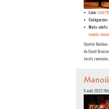
Lieu:
Café P
Catégories:
Mots-clefs:
monde
,
musiq
Quintet Bumbac c
de David Brossie
tarafs roumains,
Manoüt
9 août 2023 19