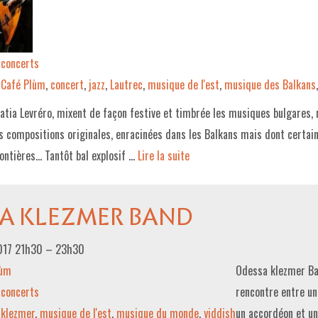
concerts
Café Plùm
,
concert
,
jazz
,
Lautrec
,
musique de l'est
,
musique des Balkans
atia Levréro, mixent de façon festive et timbrée les musiques bulgares,
s compositions originales, enracinées dans les Balkans mais dont certai
rontières… Tantôt bal explosif …
Lire la suite­­
A KLEZMER BAND
017 21h30
–
23h30
lùm
Odessa klezmer Ba
concerts
rencontre entre un
klezmer
,
musique de l'est
,
musique du monde
,
yiddish
un accordéon et un