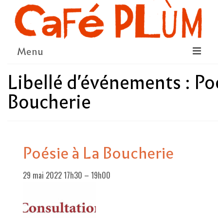
Menu
Libellé d'événements :
Po
LE PROJET
Boucherie
LA COOPÉRATIVE & L’ASSO
LE CONSEIL COOPÉRATIF
NOUS SOUTENIR
Poésie à La Boucherie
LE PROGRAMME
29 mai 2022 17h30
–
19h00
DÉTAIL DES ÉVÉNEMENTS
LA SAISON CULTURELLE
AMI·ES ARTISTES