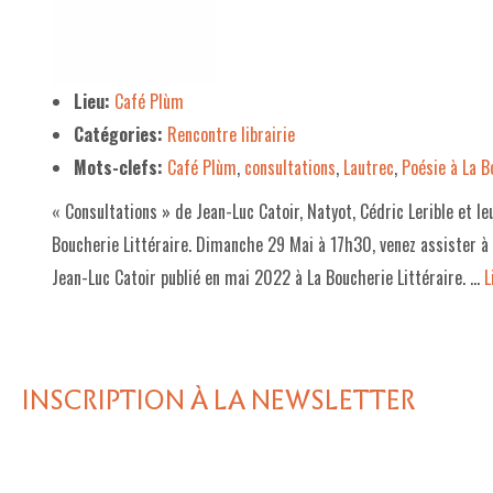
LE PROJET DE TERRITOIRE
LE CAFÉ/RESTO
Lieu:
Café Plùm
Catégories:
Rencontre librairie
LES FORMULES
Mots-clefs:
Café Plùm
,
consultations
,
Lautrec
,
Poésie à La B
LA CARTE
« Consultations » de Jean-Luc Catoir, Natyot, Cédric Lerible et le
NOS FOURNISSEUR·EUSE·S
Boucherie Littéraire. Dimanche 29 Mai à 17h30, venez assister à 
LA LIBRAIRIE
Jean-Luc Catoir publié en mai 2022 à La Boucherie Littéraire. …
L
UNE LIBRAIRIE INDÉPENDANTE
COMMANDER UN LIVRE
INSCRIPTION À LA NEWSLETTER
LES EXPOSITIONS
INFOS & ACCESSIBILITÉ