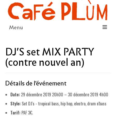
Menu
LE PROJET
DJ’S set MIX PARTY
LA COOPÉRATIVE & L’ASSO
(contre nouvel an)
LE CONSEIL COOPÉRATIF
NOUS SOUTENIR
Détails de l'événement
LE PROGRAMME
Date:
29 décembre 2019 20h00
–
30 décembre 2019 4h00
DÉTAIL DES ÉVÉNEMENTS
Style:
Set DJ's - tropical bass, hip hop, electro, drum n'bass
LA SAISON CULTURELLE
Tarif:
PAF 3€.
AMI·ES ARTISTES