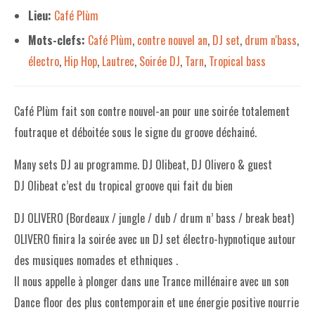
Lieu:
Café Plùm
LE PROJET DE TERRITOIRE
Mots-clefs:
Café Plùm
,
contre nouvel an
,
DJ set
,
drum n'bass
,
LE CAFÉ/RESTO
électro
,
Hip Hop
,
Lautrec
,
Soirée DJ
,
Tarn
,
Tropical bass
LES FORMULES
Café Plùm fait son contre nouvel-an pour une soirée totalement
LA CARTE
foutraque et déboitée sous le signe du groove déchainé.
NOS FOURNISSEUR·EUSE·S
Many sets DJ au programme. DJ Olibeat, DJ Olivero & guest
LA LIBRAIRIE
DJ Olibeat c’est du tropical groove qui fait du bien
UNE LIBRAIRIE INDÉPENDANTE
DJ OLIVERO (Bordeaux / jungle / dub / drum n’ bass / break beat)
COMMANDER UN LIVRE
OLIVERO finira la soirée avec un DJ set électro-hypnotique autour
des musiques nomades et ethniques .
LES EXPOSITIONS
Il nous appelle à plonger dans une Trance millénaire avec un son
INFOS & ACCESSIBILITÉ
Dance floor des plus contemporain et une énergie positive nourrie