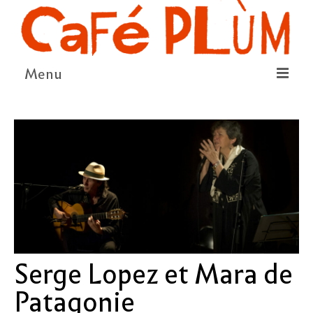
Menu
LE PROJET
LA COOPÉRATIVE & L’ASSO
LE CONSEIL COOPÉRATIF
NOUS SOUTENIR
LE PROGRAMME
DÉTAIL DES ÉVÉNEMENTS
Serge Lopez et Mara de
LA SAISON CULTURELLE
Patagonie
AMI·ES ARTISTES