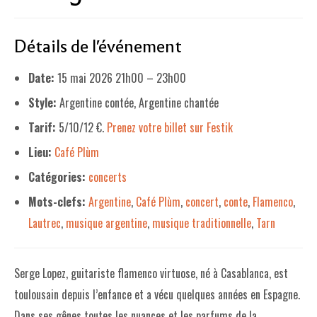
LE PROJET DE TERRITOIRE
Détails de l'événement
LE CAFÉ/RESTO
Date:
15 mai 2026 21h00
–
23h00
LES FORMULES
Style:
Argentine contée, Argentine chantée
LA CARTE
Tarif:
5/10/12 €.
Prenez votre billet sur Festik
NOS FOURNISSEUR·EUSE·S
Lieu:
Café Plùm
LA LIBRAIRIE
Catégories:
concerts
Mots-clefs:
Argentine
,
Café Plùm
,
concert
,
conte
,
Flamenco
,
UNE LIBRAIRIE INDÉPENDANTE
Lautrec
,
musique argentine
,
musique traditionnelle
,
Tarn
COMMANDER UN LIVRE
LES EXPOSITIONS
Serge Lopez, guitariste flamenco virtuose, né à Casablanca, est
INFOS & ACCESSIBILITÉ
toulousain depuis l’enfance et a vécu quelques années en Espagne.
Dans ses gênes toutes les nuances et les parfums de la