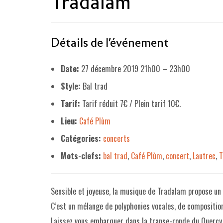
Tradalam
Détails de l'événement
Date:
27 décembre 2019 21h00
–
23h00
Style:
Bal trad
Tarif:
Tarif réduit 7€ / Plein tarif 10€.
Lieu:
Café Plùm
Catégories:
concerts
Mots-clefs:
bal trad
,
Café Plùm
,
concert
,
Lautrec
,
T
Sensible et joyeuse, la musique de Tradalam propose un l
C’est un mélange de polyphonies vocales, de compositio
Laissez vous embarquer dans la transe-ronde du Quercy 