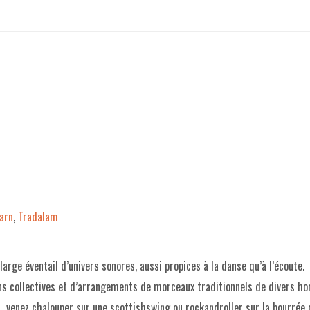
arn
,
Tradalam
arge éventail d’univers sonores, aussi propices à la danse qu’à l’écoute.
ns collectives et d’arrangements de morceaux traditionnels de divers hor
, venez chalouper sur une scottishswing ou rockandroller sur la bourrée 