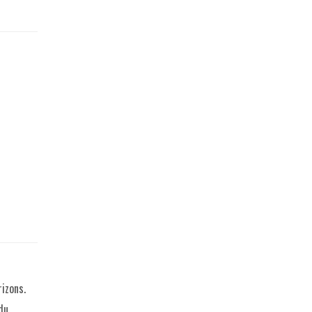
izons.
du