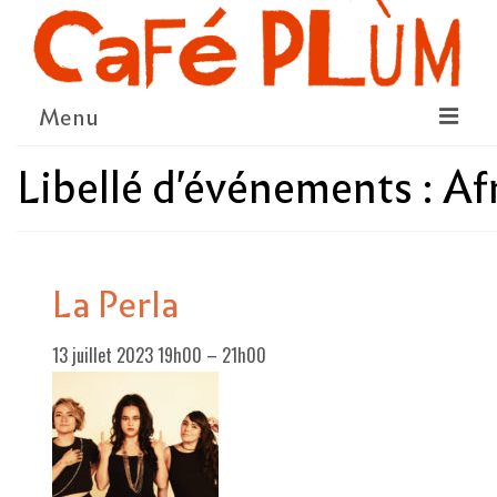
Menu
Libellé d'événements :
Af
LE PROJET
LA COOPÉRATIVE & L’ASSO
LE CONSEIL COOPÉRATIF
La Perla
NOUS SOUTENIR
13 juillet 2023 19h00
–
21h00
LE PROGRAMME
DÉTAIL DES ÉVÉNEMENTS
LA SAISON CULTURELLE
AMI·ES ARTISTES