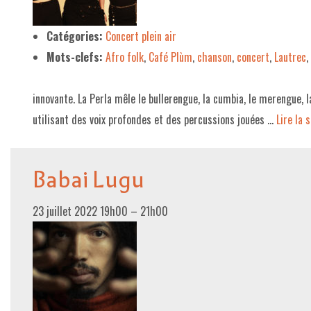
LE PROJET DE TERRITOIRE
Catégories:
Concert plein air
Mots-clefs:
Afro folk
,
Café Plùm
,
chanson
,
concert
,
Lautrec
,
LE CAFÉ/RESTO
LES FORMULES
innovante. La Perla mêle le bullerengue, la cumbia, le merengue, l
LA CARTE
utilisant des voix profondes et des percussions jouées …
Lire la su
NOS FOURNISSEUR·EUSE·S
Babai Lugu
LA LIBRAIRIE
UNE LIBRAIRIE INDÉPENDANTE
23 juillet 2022 19h00
–
21h00
COMMANDER UN LIVRE
LES EXPOSITIONS
INFOS & ACCESSIBILITÉ