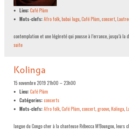
Lieu:
Café Plùm
Mots-clefs:
Afro folk
,
babai lugu
,
Café Plùm
,
concert
,
Lautre
contemplation et une légèreté qui pousse à l’errance, jusqu’à la 
suite­­
Kolinga
15 novembre 2019 21h00
–
23h00
Lieu:
Café Plùm
Catégories:
concerts
Mots-clefs:
Afro folk
,
Café Plùm
,
concert
,
groove
,
Kolinga
,
L
langue du Congo cher à la chanteuse Rébecca M’Boungou, leurs c