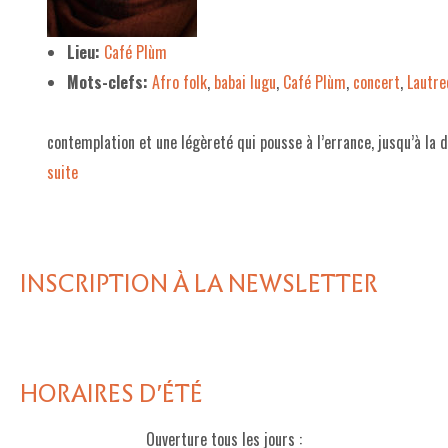
LE PROJET DE TERRITOIRE
Lieu:
Café Plùm
Mots-clefs:
Afro folk
,
babai lugu
,
Café Plùm
,
concert
,
Lautre
LE CAFÉ/RESTO
LES FORMULES
contemplation et une légèreté qui pousse à l’errance, jusqu’à la 
LA CARTE
suite­­
NOS FOURNISSEUR·EUSE·S
LA LIBRAIRIE
INSCRIPTION À LA NEWSLETTER
UNE LIBRAIRIE INDÉPENDANTE
COMMANDER UN LIVRE
LES EXPOSITIONS
HORAIRES D'ÉTÉ
INFOS & ACCESSIBILITÉ
Ouverture tous les jours :