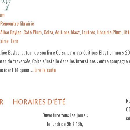
lùm
Rencontre librairie
Alice Baylac
,
Café Plùm
,
Colza
,
éditions blast
,
Lautrec
,
librairie Plùm
,
lit
airie
,
Tarn
lice Baylac, autour de son livre Colza, paru aux éditions Blast en mars 2
an de traversée, Colza s’installe dans les interstices : entre campagne et
ne identité queer …
Lire la suite­­
R
HORAIRES D'ÉTÉ
Ru
05
Ouverture tous les jours :
c
le lundi de 9h à 18h,