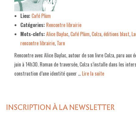
LE PROJET DE TERRITOIRE
Lieu:
Café Plùm
Catégories:
Rencontre librairie
LE CAFÉ/RESTO
Mots-clefs:
Alice Baylac
,
Café Plùm
,
Colza
,
éditions blast
,
La
LES FORMULES
rencontre librairie
,
Tarn
LA CARTE
Rencontre avec Alice Baylac, autour de son livre Colza, paru aux
NOS FOURNISSEUR·EUSE·S
juin à 14h30. Roman de traversée, Colza s’installe dans les inters
construction d’une identité queer …
Lire la suite­­
LA LIBRAIRIE
UNE LIBRAIRIE INDÉPENDANTE
COMMANDER UN LIVRE
INSCRIPTION À LA NEWSLETTER
LES EXPOSITIONS
INFOS & ACCESSIBILITÉ