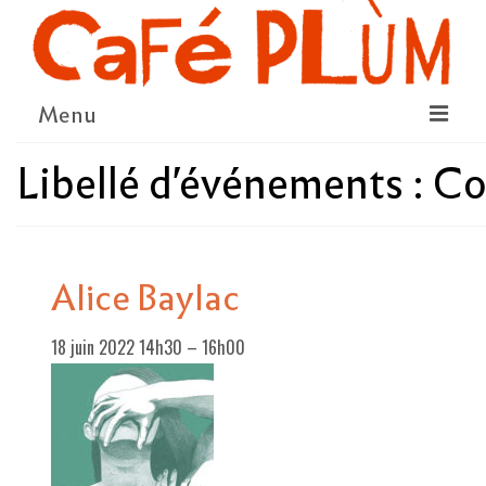
Menu
Libellé d'événements :
Co
LE PROJET
LA COOPÉRATIVE & L’ASSO
LE CONSEIL COOPÉRATIF
Alice Baylac
NOUS SOUTENIR
18 juin 2022 14h30
–
16h00
LE PROGRAMME
DÉTAIL DES ÉVÉNEMENTS
LA SAISON CULTURELLE
AMI·ES ARTISTES