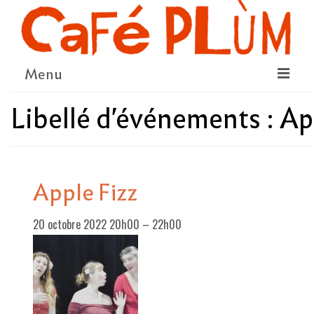
Menu
Libellé d'événements :
Ap
LE PROJET
LA COOPÉRATIVE & L’ASSO
LE CONSEIL COOPÉRATIF
Apple Fizz
NOUS SOUTENIR
20 octobre 2022 20h00
–
22h00
LE PROGRAMME
DÉTAIL DES ÉVÉNEMENTS
LA SAISON CULTURELLE
AMI·ES ARTISTES