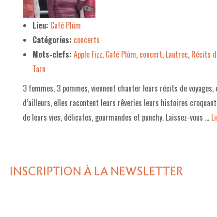
LE PROJET DE TERRITOIRE
Lieu:
Café Plùm
Catégories:
concerts
LE CAFÉ/RESTO
Mots-clefs:
Apple Fizz
,
Café Plùm
,
concert
,
Lautrec
,
Récits d
LES FORMULES
Tarn
LA CARTE
3 femmes, 3 pommes, viennent chanter leurs récits de voyages, d’
NOS FOURNISSEUR·EUSE·S
d’ailleurs, elles racontent leurs rêveries leurs histoires croquante
de leurs vies, délicates, gourmandes et punchy. Laissez-vous …
Li
LA LIBRAIRIE
UNE LIBRAIRIE INDÉPENDANTE
COMMANDER UN LIVRE
INSCRIPTION À LA NEWSLETTER
LES EXPOSITIONS
INFOS & ACCESSIBILITÉ