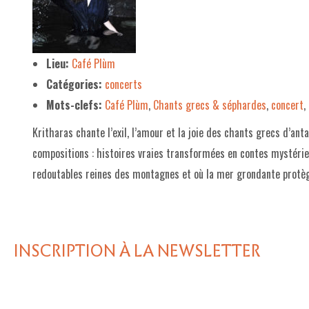
LE PROJET DE TERRITOIRE
LE CAFÉ/RESTO
Lieu:
Café Plùm
Catégories:
concerts
LES FORMULES
Mots-clefs:
Café Plùm
,
Chants grecs & séphardes
,
concert
,
LA CARTE
Kritharas chante l’exil, l’amour et la joie des chants grecs d’ant
NOS FOURNISSEUR·EUSE·S
compositions : histoires vraies transformées en contes mystér
LA LIBRAIRIE
redoutables reines des montagnes et où la mer grondante prot
UNE LIBRAIRIE INDÉPENDANTE
COMMANDER UN LIVRE
INSCRIPTION À LA NEWSLETTER
LES EXPOSITIONS
INFOS & ACCESSIBILITÉ