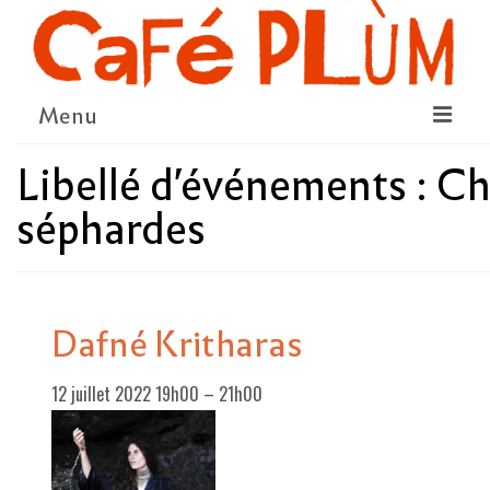
Menu
Libellé d'événements :
Ch
LE PROJET
séphardes
LA COOPÉRATIVE & L’ASSO
LE CONSEIL COOPÉRATIF
NOUS SOUTENIR
Dafné Kritharas
LE PROGRAMME
12 juillet 2022 19h00
–
21h00
DÉTAIL DES ÉVÉNEMENTS
LA SAISON CULTURELLE
AMI·ES ARTISTES