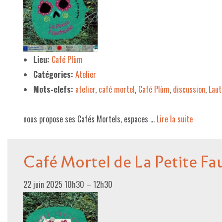
Lieu:
Café Plùm
Catégories:
Atelier
Mots-clefs:
atelier
,
café mortel
,
Café Plùm
,
discussion
,
Laut
nous propose ses Cafés Mortels, espaces …
Lire la suite­­
Café Mortel de La Petite F
22 juin 2025 10h30
–
12h30