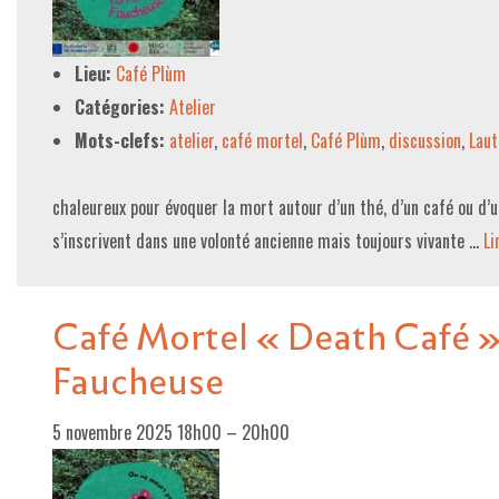
Lieu:
Café Plùm
Catégories:
Atelier
Mots-clefs:
atelier
,
café mortel
,
Café Plùm
,
discussion
,
Laut
chaleureux pour évoquer la mort autour d’un thé, d’un café ou d’
s’inscrivent dans une volonté ancienne mais toujours vivante …
Li
Café Mortel « Death Café » 
Faucheuse
5 novembre 2025 18h00
–
20h00