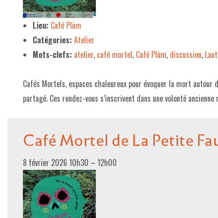
LE PROJET DE TERRITOIRE
Lieu:
Café Plùm
Catégories:
Atelier
LE CAFÉ/RESTO
Mots-clefs:
atelier
,
café mortel
,
Café Plùm
,
discussion
,
Laut
LES FORMULES
LA CARTE
Cafés Mortels, espaces chaleureux pour évoquer la mort autour d’
partagé. Ces rendez-vous s’inscrivent dans une volonté ancienne
NOS FOURNISSEUR·EUSE·S
LA LIBRAIRIE
Café Mortel de La Petite F
UNE LIBRAIRIE INDÉPENDANTE
COMMANDER UN LIVRE
8 février 2026 10h30
–
12h00
LES EXPOSITIONS
INFOS & ACCESSIBILITÉ