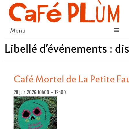
Menu
Libellé d'événements :
di
LE PROJET
LA COOPÉRATIVE & L’ASSO
LE CONSEIL COOPÉRATIF
Café Mortel de La Petite F
NOUS SOUTENIR
28 juin 2026 10h00
–
12h00
LE PROGRAMME
DÉTAIL DES ÉVÉNEMENTS
LA SAISON CULTURELLE
AMI·ES ARTISTES