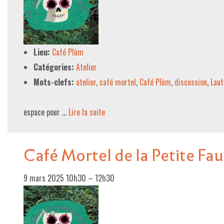
Lieu:
Café Plùm
Catégories:
Atelier
Mots-clefs:
atelier
,
café mortel
,
Café Plùm
,
discussion
,
Laut
espace pour …
Lire la suite­­
Café Mortel de la Petite Fa
9 mars 2025 10h30
–
12h30