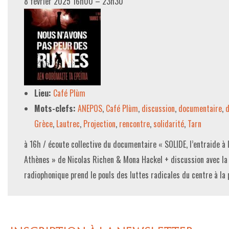
8 février 2025 16h00
–
23h30
Lieu:
Café Plùm
Mots-clefs:
ANEPOS
,
Café Plùm
,
discussion
,
documentaire
,
d
Grèce
,
Lautrec
,
Projection
,
rencontre
,
solidarité
,
Tarn
à 16h / écoute collective du documentaire « SOLIDE, l’entraide à
Athènes » de Nicolas Richen & Mona Hackel + discussion avec l
radiophonique prend le pouls des luttes radicales du centre à la