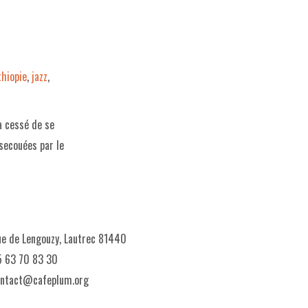
thiopie
,
jazz
,
a cessé de se
 secouées par le
e de Lengouzy, Lautrec 81440
 63 70 83 30
ontact@cafeplum.org