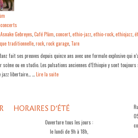
lùm
concerts
Asnake Gebreyes
,
Café Plùm
,
concert
,
ethio-jazz
,
ethio-rock
,
ethiojazz
,
é
que traditionnelle
,
rock
,
rock garage
,
Tarn
danz fait ses preuves depuis quinze ans avec une formule explosive qui n’
r scène ou en studio. Les pulsations anciennes d’Ethiopie y sont toujours
e jazz libertaire… …
Lire la suite­­
R
HORAIRES D'ÉTÉ
Ru
05
Ouverture tous les jours :
c
le lundi de 9h à 18h,