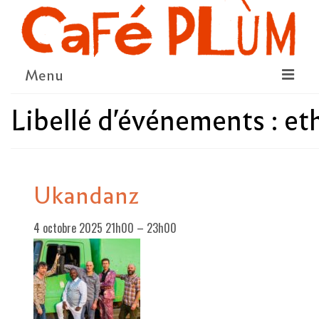
Menu
Libellé d'événements :
et
LE PROJET
LA COOPÉRATIVE & L’ASSO
LE CONSEIL COOPÉRATIF
Ukandanz
NOUS SOUTENIR
4 octobre 2025 21h00
–
23h00
LE PROGRAMME
DÉTAIL DES ÉVÉNEMENTS
LA SAISON CULTURELLE
AMI·ES ARTISTES