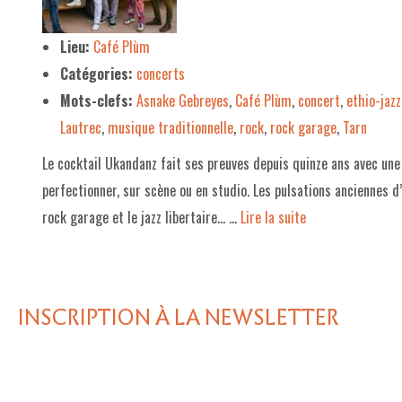
LE PROJET DE TERRITOIRE
Lieu:
Café Plùm
Catégories:
concerts
LE CAFÉ/RESTO
Mots-clefs:
Asnake Gebreyes
,
Café Plùm
,
concert
,
ethio-jazz
LES FORMULES
Lautrec
,
musique traditionnelle
,
rock
,
rock garage
,
Tarn
LA CARTE
Le cocktail Ukandanz fait ses preuves depuis quinze ans avec une
NOS FOURNISSEUR·EUSE·S
perfectionner, sur scène ou en studio. Les pulsations anciennes d
rock garage et le jazz libertaire… …
Lire la suite­­
LA LIBRAIRIE
UNE LIBRAIRIE INDÉPENDANTE
COMMANDER UN LIVRE
INSCRIPTION À LA NEWSLETTER
LES EXPOSITIONS
INFOS & ACCESSIBILITÉ