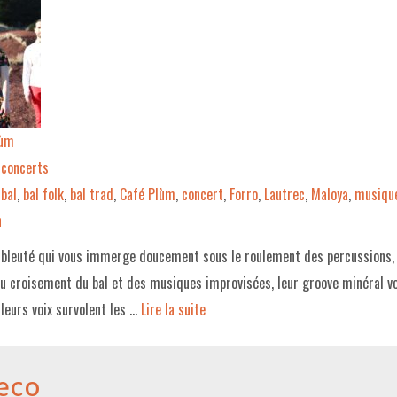
lùm
concerts
bal
,
bal folk
,
bal trad
,
Café Plùm
,
concert
,
Forro
,
Lautrec
,
Maloya
,
musique
n
 bleuté qui vous immerge doucement sous le roulement des percussions, 
Au croisement du bal et des musiques improvisées, leur groove minéral 
leurs voix survolent les …
Lire la suite­­
eco