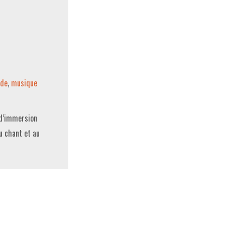
nde
,
musique
 d’immersion
u chant et au