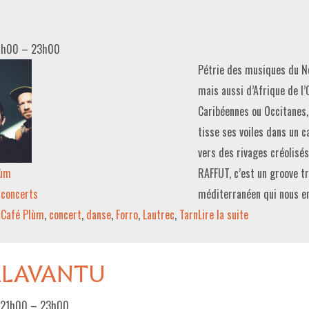
1h00
–
23h00
Pétrie des musiques du N
mais aussi d’Afrique de l’
Caribéennes ou Occitanes,
tisse ses voiles dans un c
vers des rivages créolisé
lùm
RAFFUT, c’est un groove tr
concerts
méditerranéen qui nous e
Café Plùm
,
concert
,
danse
,
Forro
,
Lautrec
,
Tarn
Lire la suite­­
ALAVANTU
 21h00
–
23h00