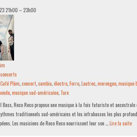
23 21h00
–
23h00
lùm
concerts
Café Plùm
,
concert
,
cumbia
,
électro
,
Forro
,
Lautrec
,
merengue
,
musique b
monde
,
musique sud-américaine
,
Tarn
al Bass, Reco Reco propose une musique à la fois futuriste et ancestrale 
rythmes traditionnels sud-américains et les infrabasses les plus profon
péens. Les musiciens de Reco Reco nourrissent leur son …
Lire la suite­­