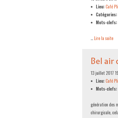
Lieu:
Café P
Catégories:
Mots-clefs:
…
Lire la suite­­
Bel air
13 juillet 2017 
Lieu:
Café P
Mots-clefs:
génération des m
chirurgicale, c