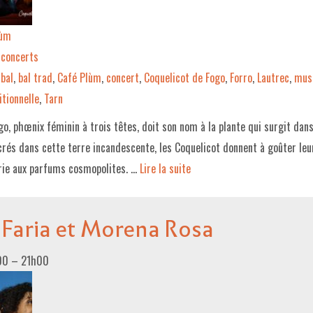
lùm
concerts
bal
,
bal trad
,
Café Plùm
,
concert
,
Coquelicot de Fogo
,
Forro
,
Lautrec
,
mus
tionnelle
,
Tarn
go, phœnix féminin à trois têtes, doit son nom à la plante qui surgit dan
crés dans cette terre incandescente, les Coquelicot donnent à goûter le
rie aux parfums cosmopolites. …
Lire la suite­­
 Faria et Morena Rosa
00
–
21h00