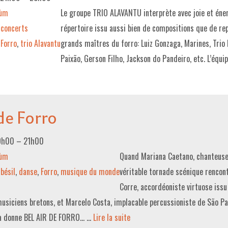
lùm
Le groupe TRIO ALAVANTU interprète avec joie et éne
concerts
répertoire issu aussi bien de compositions que de re
Forro
,
trio Alavantu
grands maîtres du forro: Luiz Gonzaga, Marines, Trio 
Paixão, Gerson Filho, Jackson do Pandeiro, etc. L’équ
 de Forro
19h00
–
21h00
lùm
Quand Mariana Caetano, chanteuse 
bésil
,
danse
,
Forro
,
musique du monde
véritable tornade scénique rencon
Corre, accordéoniste virtuose issu 
usiciens bretons, et Marcelo Costa, implacable percussioniste de São Pau
ela donne BEL AIR DE FORRO… …
Lire la suite­­