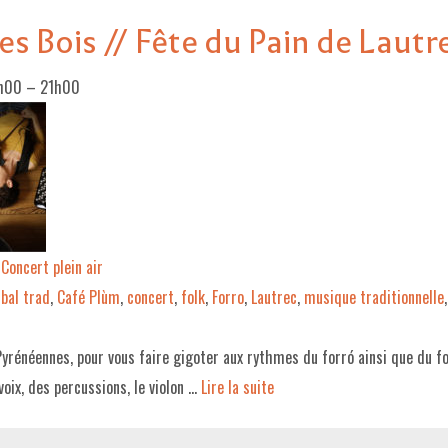
s Bois // Fête du Pain de Lautr
9h00
–
21h00
Concert plein air
bal trad
,
Café Plùm
,
concert
,
folk
,
Forro
,
Lautrec
,
musique traditionnelle
rénéennes, pour vous faire gigoter aux rythmes du forró ainsi que du fo
 voix, des percussions, le violon …
Lire la suite­­