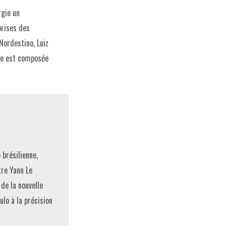
rgie un
prises des
Nordestino, Luiz
ipe est composée
brésilienne,
tre Yann Le
de la nouvelle
lo à la précision