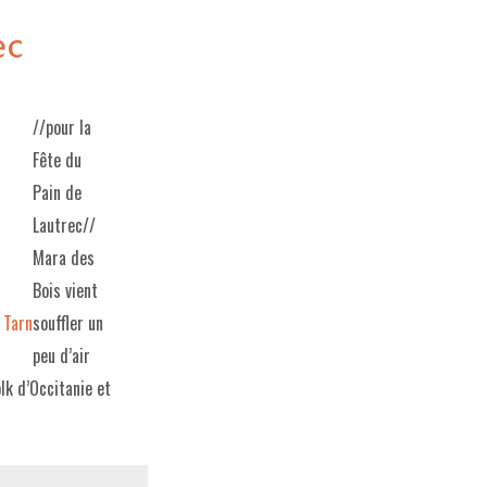
ec
//pour la
Fête du
Pain de
Lautrec//
Mara des
Bois vient
,
Tarn
souffler un
peu d’air
lk d’Occitanie et