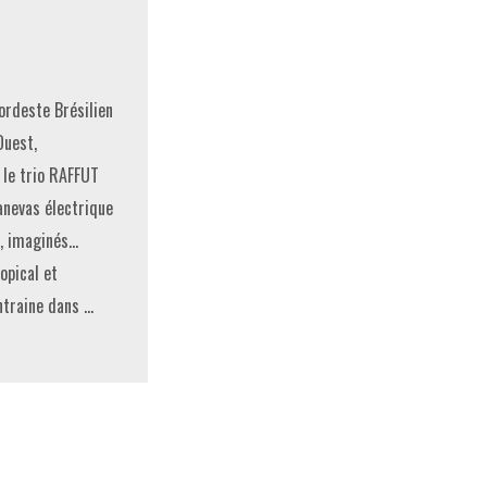
ordeste Brésilien
Ouest,
 le trio RAFFUT
anevas électrique
s, imaginés…
opical et
ntraine dans …