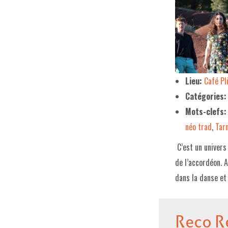
Lieu:
Café P
Catégories:
Mots-clefs:
néo trad
,
Tar
C’est un univers
de l’accordéon. 
dans la danse et 
Reco R