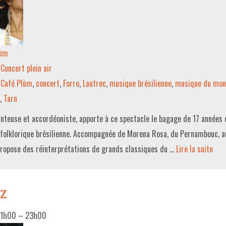
lùm
Concert plein air
Café Plùm
,
concert
,
Forro
,
Lautrec
,
musique brésilienne
,
musique du mo
,
Tarn
hanteuse et accordéoniste, apporte à ce spectacle le bagage de 17 années
folklorique brésilienne. Accompagnée de Morena Rosa, du Pernambouc, a
 propose des réinterprétations de grands classiques du …
Lire la suite­­
z
21h00
–
23h00