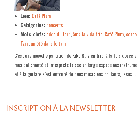
LE PROJET DE TERRITOIRE
Lieu:
Café Plùm
Catégories:
concerts
LE CAFÉ/RESTO
Mots-clefs:
adda du tarn
,
âma la vida trio
,
Café Plùm
,
conce
LES FORMULES
Tarn
,
un été dans le tarn
LA CARTE
C’est une nouvelle partition de Kiko Ruiz en trio, à la fois douce 
NOS FOURNISSEUR·EUSE·S
musical chanté et interprété laisse un large espace aux instrume
et à la guitare s’est entouré de deux musiciens brillants, issus 
LA LIBRAIRIE
UNE LIBRAIRIE INDÉPENDANTE
COMMANDER UN LIVRE
INSCRIPTION À LA NEWSLETTER
LES EXPOSITIONS
INFOS & ACCESSIBILITÉ