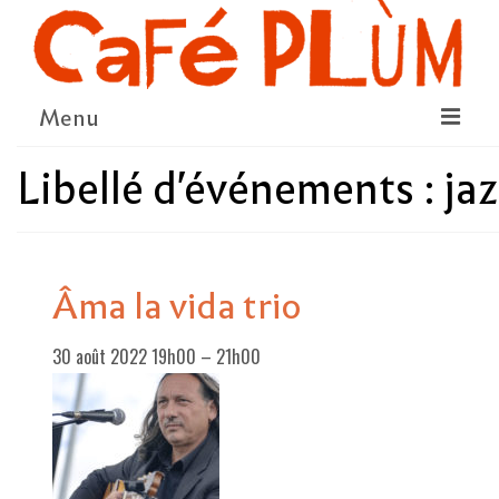
Menu
Libellé d'événements :
ja
LE PROJET
LA COOPÉRATIVE & L’ASSO
LE CONSEIL COOPÉRATIF
Âma la vida trio
NOUS SOUTENIR
30 août 2022 19h00
–
21h00
LE PROGRAMME
DÉTAIL DES ÉVÉNEMENTS
LA SAISON CULTURELLE
AMI·ES ARTISTES