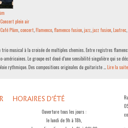
lùm
Concert plein air
Café Plùm
,
concert
,
Flamenco
,
flamenco fusion
,
jazz
,
jazz fusion
,
Lautrec
 trio musical à la croisée de multiples chemins. Entre registres flamenco
o-américaines. Le groupe est doué d’une sensibilité singulière qui se déc
loie rythmique. Des compositions originales du guitariste …
Lire la suite­­
R
HORAIRES D'ÉTÉ
Ru
05
Ouverture tous les jours :
c
le lundi de 9h à 18h,