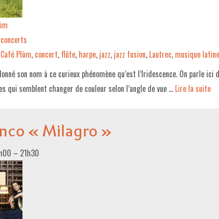
lùm
concerts
Café Plùm
,
concert
,
flûte
,
harpe
,
jazz
,
jazz fusion
,
Lautrec
,
musique latin
donné son nom à ce curieux phénomène qu’est l’Iridescence. On parle ici d
es qui semblent changer de couleur selon l’angle de vue …
Lire la suite­­
enco « Milagro »
0h00
–
21h30